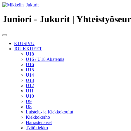
Juniori - Jukurit
| Yhteistyöseu
Toggle
navigation
ETUSIVU
JOUKKUEET
U18
U16 / U18 Akatemia
U16
U15
U14
U13
U12
U11
U10
U9
U8
Luistelu- ja Kiekkokoulut
Kiekkokerho
Harrastenaiset
Tyttökiekko