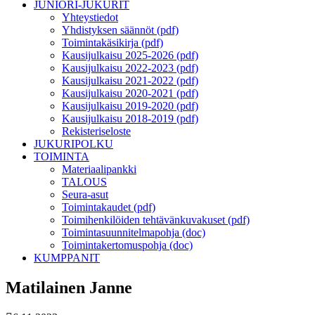
JUNIORI-JUKURIT
Yhteystiedot
Yhdistyksen säännöt (pdf)
Toimintakäsikirja (pdf)
Kausijulkaisu 2025-2026 (pdf)
Kausijulkaisu 2022-2023 (pdf)
Kausijulkaisu 2021-2022 (pdf)
Kausijulkaisu 2020-2021 (pdf)
Kausijulkaisu 2019-2020 (pdf)
Kausijulkaisu 2018-2019 (pdf)
Rekisteriseloste
JUKURIPOLKU
TOIMINTA
Materiaalipankki
TALOUS
Seura-asut
Toimintakaudet (pdf)
Toimihenkilöiden tehtävänkuvakuset (pdf)
Toimintasuunnitelmapohja (doc)
Toimintakertomuspohja (doc)
KUMPPANIT
Matilainen Janne