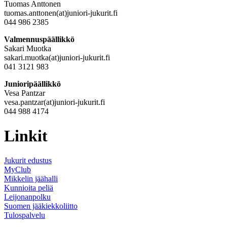
Tuomas Anttonen
tuomas.anttonen(at)juniori-jukurit.fi
044 986 2385
Valmennuspäällikkö
Sakari Muotka
sakari.muotka(at)juniori-jukurit.fi
041 3121 983
Junioripäällikkö
Vesa Pantzar
vesa.pantzar(at)juniori-jukurit.fi
044 988 4174
Linkit
Jukurit edustus
MyClub
Mikkelin jäähalli
Kunnioita peliä
Leijonanpolku
Suomen jääkiekkoliitto
Tulospalvelu