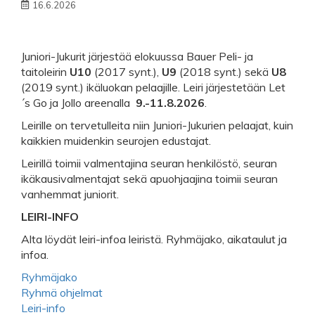
16.6.2026
Juniori-Jukurit järjestää elokuussa Bauer Peli- ja
taitoleirin
U10
(2017 synt.),
U9
(2018 synt.) sekä
U8
(2019 synt.) ikäluokan pelaajille. Leiri järjestetään Let
´s Go ja Jollo areenalla
9.-11.8.2026
.
Leirille on tervetulleita niin Juniori-Jukurien pelaajat, kuin
kaikkien muidenkin seurojen edustajat.
Leirillä toimii valmentajina seuran henkilöstö, seuran
ikäkausivalmentajat sekä apuohjaajina toimii seuran
vanhemmat juniorit.
LEIRI-INFO
Alta löydät leiri-infoa leiristä. Ryhmäjako, aikataulut ja
infoa.
Ryhmäjako
Ryhmä ohjelmat
Leiri-info