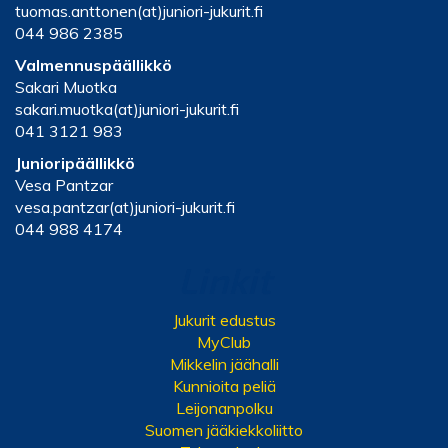
tuomas.anttonen(at)juniori-jukurit.fi
044 986 2385
Valmennuspäällikkö
Sakari Muotka
sakari.muotka(at)juniori-jukurit.fi
041 3121 983
Junioripäällikkö
Vesa Pantzar
vesa.pantzar(at)juniori-jukurit.fi
044 988 4174
Linkit
Jukurit edustus
MyClub
Mikkelin jäähalli
Kunnioita peliä
Leijonanpolku
Suomen jääkiekkoliitto