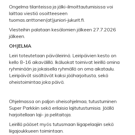
Ongelma tilanteissa ja jälki-ilmoittautumisissa voi
laittaa viestiä osoitteeseen
tuomas.anttonen(at)juniori-jukurit.fi.
Viesteihin palataan kesälomien jälkeen 27.7.2026
jälkeen.
OHJELMA
Leiri toteutetaan päiväleirinä. Leiripäivien kesto on
kello 8-16 aikavälillä. Ikäluokat toimivat leirillä omina
ryhminään ja jokaisella ryhmällä on oma aikataulu.
Leiripäivät sisältävät kaksi jääharjoitusta, sekä
oheistoimintaa joka päivä.
Ohjelmassa on paljon oheisohjelmaa, tutustuminen
Super Parkkiin sekä erilaisia lajitutustumisia. Jäällä
harjoitellaan laji- ja pelitaitoja.
Leirillä pääset myös tutusmaan liigapelaajiin sekä
liigajoukkueen toimintaan.