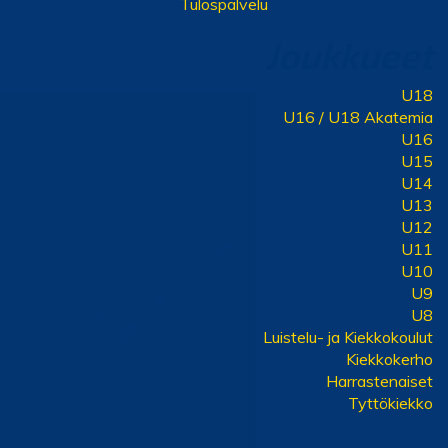
Tulospalvelu
Joukkueet
U18
U16 / U18 Akatemia
U16
U15
U14
U13
U12
U11
U10
U9
U8
Luistelu- ja Kiekkokoulut
Kiekkokerho
Harrastenaiset
Tyttökiekko