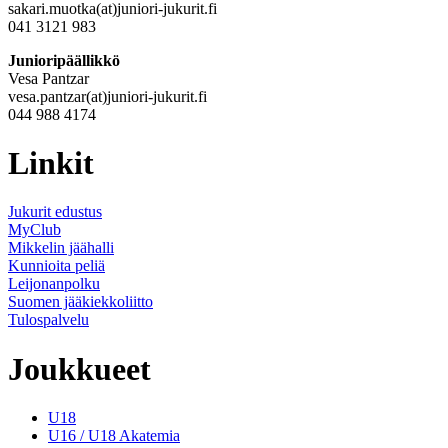
sakari.muotka(at)juniori-jukurit.fi
041 3121 983
Junioripäällikkö
Vesa Pantzar
vesa.pantzar(at)juniori-jukurit.fi
044 988 4174
Linkit
Jukurit edustus
MyClub
Mikkelin jäähalli
Kunnioita peliä
Leijonanpolku
Suomen jääkiekkoliitto
Tulospalvelu
Joukkueet
U18
U16 / U18 Akatemia