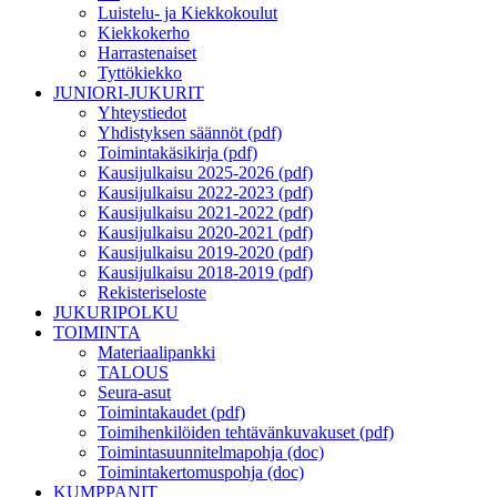
Luistelu- ja Kiekkokoulut
Kiekkokerho
Harrastenaiset
Tyttökiekko
JUNIORI-JUKURIT
Yhteystiedot
Yhdistyksen säännöt (pdf)
Toimintakäsikirja (pdf)
Kausijulkaisu 2025-2026 (pdf)
Kausijulkaisu 2022-2023 (pdf)
Kausijulkaisu 2021-2022 (pdf)
Kausijulkaisu 2020-2021 (pdf)
Kausijulkaisu 2019-2020 (pdf)
Kausijulkaisu 2018-2019 (pdf)
Rekisteriseloste
JUKURIPOLKU
TOIMINTA
Materiaalipankki
TALOUS
Seura-asut
Toimintakaudet (pdf)
Toimihenkilöiden tehtävänkuvakuset (pdf)
Toimintasuunnitelmapohja (doc)
Toimintakertomuspohja (doc)
KUMPPANIT