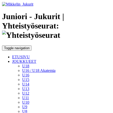
Juniori - Jukurit
|
Yhteistyöseurat:
Toggle navigation
ETUSIVU
JOUKKUEET
U18
U16 / U18 Akatemia
U16
U15
U14
U13
U12
U11
U10
U9
U8