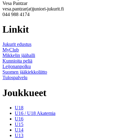
Vesa Pantzar
vesa.pantzar(at)juniori-jukurit.fi
044 988 4174
Linkit
Jukurit edustus
MyClub
Mikkelin jäähalli
Kunnioita peliä
Leijonanpolku
Suomen jääkiekkoliitto
Tulospalvelu
Joukkueet
U18
U16 / U18 Akatemia
U16
U15
U14
U13