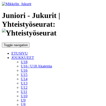
Juniori - Jukurit
|
Yhteistyöseurat:
Toggle navigation
ETUSIVU
JOUKKUEET
U18
U16 / U18 Akatemia
U16
U15
U14
U13
U12
U11
U10
U9
U8