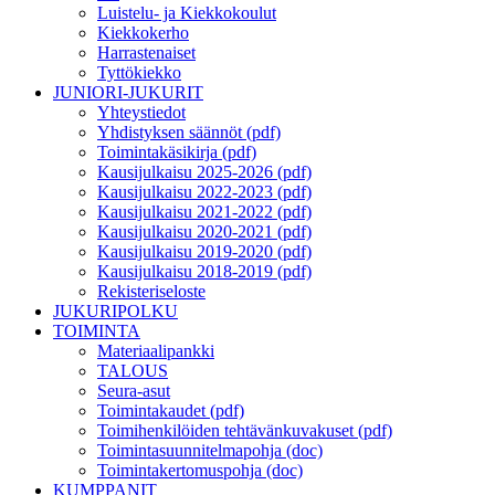
Luistelu- ja Kiekkokoulut
Kiekkokerho
Harrastenaiset
Tyttökiekko
JUNIORI-JUKURIT
Yhteystiedot
Yhdistyksen säännöt (pdf)
Toimintakäsikirja (pdf)
Kausijulkaisu 2025-2026 (pdf)
Kausijulkaisu 2022-2023 (pdf)
Kausijulkaisu 2021-2022 (pdf)
Kausijulkaisu 2020-2021 (pdf)
Kausijulkaisu 2019-2020 (pdf)
Kausijulkaisu 2018-2019 (pdf)
Rekisteriseloste
JUKURIPOLKU
TOIMINTA
Materiaalipankki
TALOUS
Seura-asut
Toimintakaudet (pdf)
Toimihenkilöiden tehtävänkuvakuset (pdf)
Toimintasuunnitelmapohja (doc)
Toimintakertomuspohja (doc)
KUMPPANIT