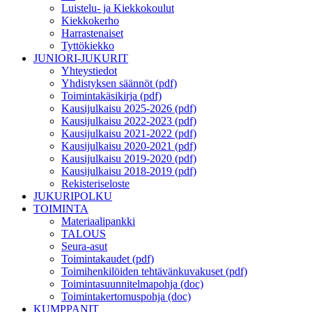
Luistelu- ja Kiekkokoulut
Kiekkokerho
Harrastenaiset
Tyttökiekko
JUNIORI-JUKURIT
Yhteystiedot
Yhdistyksen säännöt (pdf)
Toimintakäsikirja (pdf)
Kausijulkaisu 2025-2026 (pdf)
Kausijulkaisu 2022-2023 (pdf)
Kausijulkaisu 2021-2022 (pdf)
Kausijulkaisu 2020-2021 (pdf)
Kausijulkaisu 2019-2020 (pdf)
Kausijulkaisu 2018-2019 (pdf)
Rekisteriseloste
JUKURIPOLKU
TOIMINTA
Materiaalipankki
TALOUS
Seura-asut
Toimintakaudet (pdf)
Toimihenkilöiden tehtävänkuvakuset (pdf)
Toimintasuunnitelmapohja (doc)
Toimintakertomuspohja (doc)
KUMPPANIT