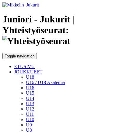
Juniori - Jukurit
|
Yhteistyöseurat:
Toggle navigation
ETUSIVU
JOUKKUEET
U18
U16 / U18 Akatemia
U16
U15
U14
U13
U12
U11
U10
U9
U8