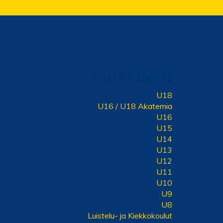
Joukkueet
U18
U16 / U18 Akatemia
U16
U15
U14
U13
U12
U11
U10
U9
U8
Luistelu- ja Kiekkokoulut