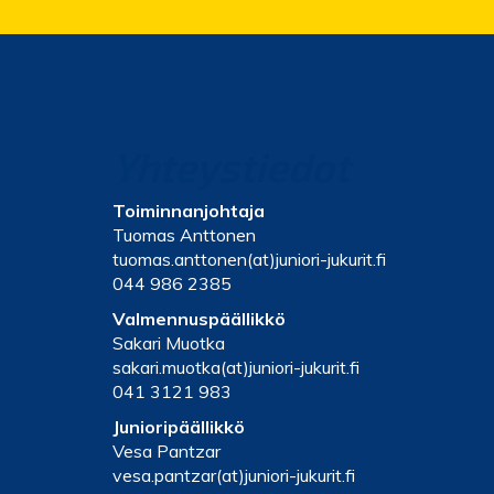
Yhteystiedot
Toiminnanjohtaja
Tuomas Anttonen
tuomas.anttonen(at)juniori-jukurit.fi
044 986 2385
Valmennuspäällikkö
Sakari Muotka
sakari.muotka(at)juniori-jukurit.fi
041 3121 983
Junioripäällikkö
Vesa Pantzar
vesa.pantzar(at)juniori-jukurit.fi