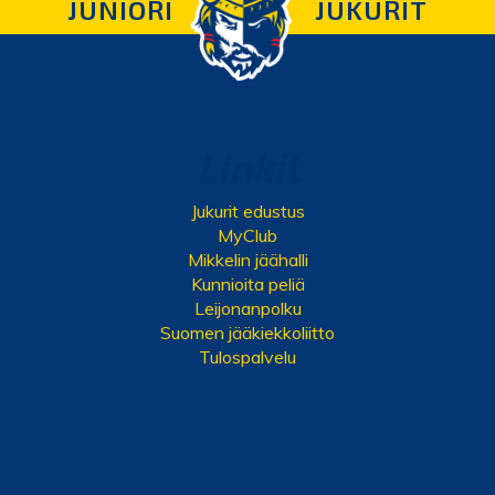
JUNIORI
JUKURIT
Linkit
Jukurit edustus
MyClub
Mikkelin jäähalli
Kunnioita peliä
Leijonanpolku
Suomen jääkiekkoliitto
Tulospalvelu