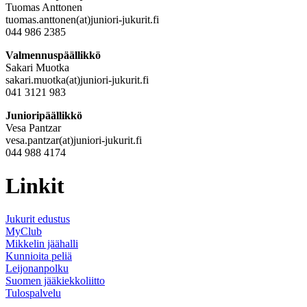
Tuomas Anttonen
tuomas.anttonen(at)juniori-jukurit.fi
044 986 2385
Valmennuspäällikkö
Sakari Muotka
sakari.muotka(at)juniori-jukurit.fi
041 3121 983
Junioripäällikkö
Vesa Pantzar
vesa.pantzar(at)juniori-jukurit.fi
044 988 4174
Linkit
Jukurit edustus
MyClub
Mikkelin jäähalli
Kunnioita peliä
Leijonanpolku
Suomen jääkiekkoliitto
Tulospalvelu