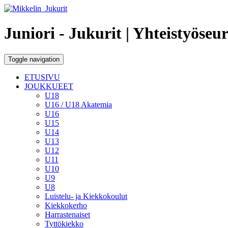
Juniori - Jukurit
| Yhteistyöseu
Toggle navigation
ETUSIVU
JOUKKUEET
U18
U16 / U18 Akatemia
U16
U15
U14
U13
U12
U11
U10
U9
U8
Luistelu- ja Kiekkokoulut
Kiekkokerho
Harrastenaiset
Tyttökiekko