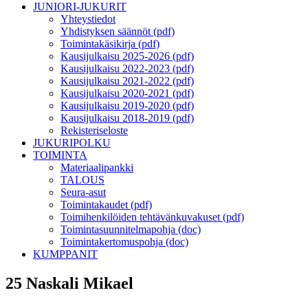
JUNIORI-JUKURIT
Yhteystiedot
Yhdistyksen säännöt (pdf)
Toimintakäsikirja (pdf)
Kausijulkaisu 2025-2026 (pdf)
Kausijulkaisu 2022-2023 (pdf)
Kausijulkaisu 2021-2022 (pdf)
Kausijulkaisu 2020-2021 (pdf)
Kausijulkaisu 2019-2020 (pdf)
Kausijulkaisu 2018-2019 (pdf)
Rekisteriseloste
JUKURIPOLKU
TOIMINTA
Materiaalipankki
TALOUS
Seura-asut
Toimintakaudet (pdf)
Toimihenkilöiden tehtävänkuvakuset (pdf)
Toimintasuunnitelmapohja (doc)
Toimintakertomuspohja (doc)
KUMPPANIT
25 Naskali Mikael