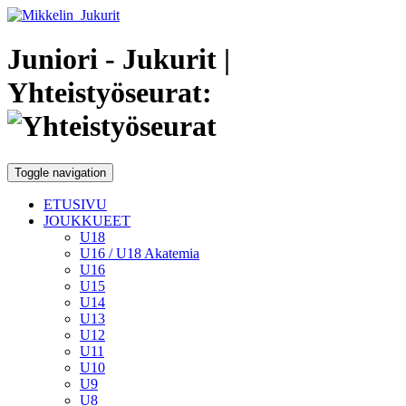
Juniori - Jukurit
|
Yhteistyöseurat:
Toggle navigation
ETUSIVU
JOUKKUEET
U18
U16 / U18 Akatemia
U16
U15
U14
U13
U12
U11
U10
U9
U8