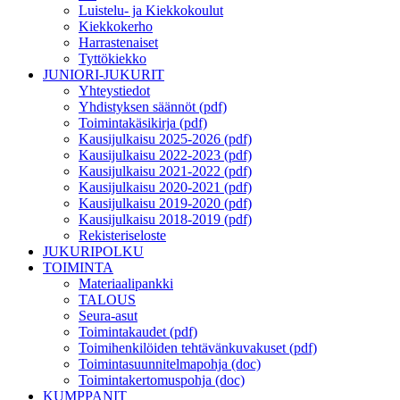
Luistelu- ja Kiekkokoulut
Kiekkokerho
Harrastenaiset
Tyttökiekko
JUNIORI-JUKURIT
Yhteystiedot
Yhdistyksen säännöt (pdf)
Toimintakäsikirja (pdf)
Kausijulkaisu 2025-2026 (pdf)
Kausijulkaisu 2022-2023 (pdf)
Kausijulkaisu 2021-2022 (pdf)
Kausijulkaisu 2020-2021 (pdf)
Kausijulkaisu 2019-2020 (pdf)
Kausijulkaisu 2018-2019 (pdf)
Rekisteriseloste
JUKURIPOLKU
TOIMINTA
Materiaalipankki
TALOUS
Seura-asut
Toimintakaudet (pdf)
Toimihenkilöiden tehtävänkuvakuset (pdf)
Toimintasuunnitelmapohja (doc)
Toimintakertomuspohja (doc)
KUMPPANIT