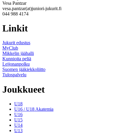
Vesa Pantzar
vesa.pantzar(at)juniori-jukurit.fi
044 988 4174
Linkit
Jukurit edustus
MyClub
Mikkelin jäähalli
Kunnioita peliä
Leijonanpolku
Suomen jääkiekkoliitto
Tulospalvelu
Joukkueet
U18
U16 / U18 Akatemia
U16
U15
U14
U13