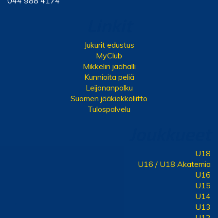
044 988 4174
Linkit
Jukurit edustus
MyClub
Mikkelin jäähalli
Kunnioita peliä
Leijonanpolku
Suomen jääkiekkoliitto
Tulospalvelu
Joukkueet
U18
U16 / U18 Akatemia
U16
U15
U14
U13
U12