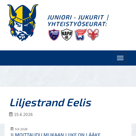
JUNIORI - JUKURIT
|
YHTEISTYÖSEURAT:
Toggle
naviga
Liljestrand Eelis
15.6.2026
5.8.2026
ILMOITTAUDU MUKAAN LIIKE ON LÄÄKE