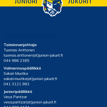
JUNIORI
JUKURIT
Yhteystiedot
Toiminnanjohtaja
Tuomas Anttonen
tuomas.anttonen(at)juniori-jukurit.fi
044 986 2385
Valmennuspäällikkö
Sakari Muotka
sakari.muotka(at)juniori-jukurit.fi
041 3121 983
Junioripäällikkö
Vesa Pantzar
vesa.pantzar(at)juniori-jukurit.fi