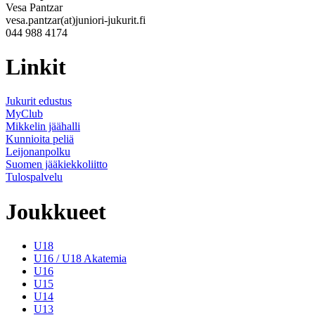
Vesa Pantzar
vesa.pantzar(at)juniori-jukurit.fi
044 988 4174
Linkit
Jukurit edustus
MyClub
Mikkelin jäähalli
Kunnioita peliä
Leijonanpolku
Suomen jääkiekkoliitto
Tulospalvelu
Joukkueet
U18
U16 / U18 Akatemia
U16
U15
U14
U13