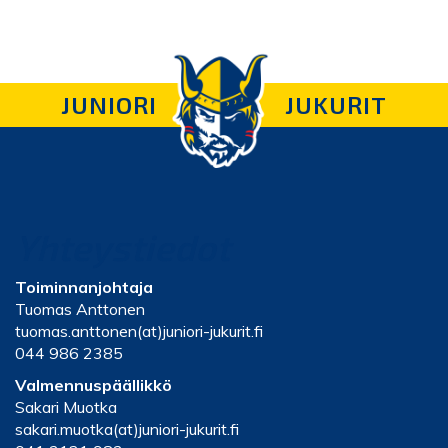
JUNIORI
JUKURIT
Yhteystiedot
Toiminnanjohtaja
Tuomas Anttonen
tuomas.anttonen(at)juniori-jukurit.fi
044 986 2385
Valmennuspäällikkö
Sakari Muotka
sakari.muotka(at)juniori-jukurit.fi