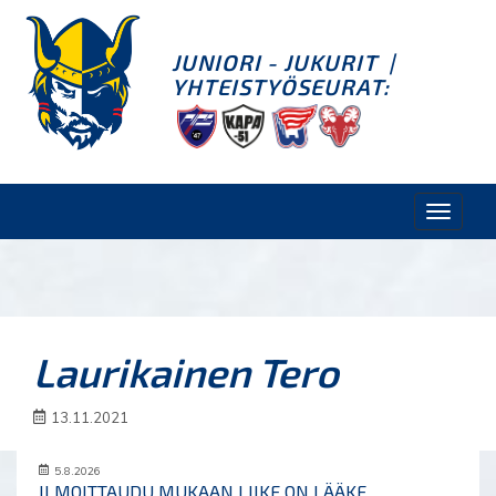
JUNIORI - JUKURIT
|
YHTEISTYÖSEURAT:
Toggle
naviga
Laurikainen Tero
13.11.2021
5.8.2026
ILMOITTAUDU MUKAAN LIIKE ON LÄÄKE