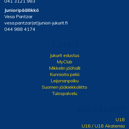
041 3121 983
Junioripäällikkö
Vesa Pantzar
vesa.pantzar(at)juniori-jukurit.fi
044 988 4174
Linkit
Jukurit edustus
MyClub
Mikkelin jäähalli
Kunnioita peliä
Leijonanpolku
Suomen jääkiekkoliitto
Tulospalvelu
Joukkueet
U18
U16 / U18 Akatemia