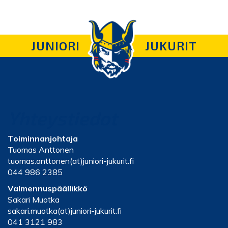
JUNIORI
JUKURIT
Yhteystiedot
Toiminnanjohtaja
Tuomas Anttonen
tuomas.anttonen(at)juniori-jukurit.fi
044 986 2385
Valmennuspäällikkö
Sakari Muotka
sakari.muotka(at)juniori-jukurit.fi
041 3121 983