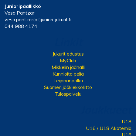
Junioripäällikkö
Vesa Pantzar
vesa.pantzar(at)juniori-jukurit.fi
044 988 4174
Linkit
Jukurit edustus
MyClub
Mikkelin jäähalli
Kunnioita peliä
Leijonanpolku
Suomen jääkiekkoliitto
Tulospalvelu
Joukkueet
U18
U16 / U18 Akatemia
U16