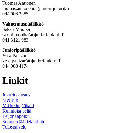
Tuomas Anttonen
tuomas.anttonen(at)juniori-jukurit.fi
044 986 2385
Valmennuspäällikkö
Sakari Muotka
sakari.muotka(at)juniori-jukurit.fi
041 3121 983
Junioripäällikkö
Vesa Pantzar
vesa.pantzar(at)juniori-jukurit.fi
044 988 4174
Linkit
Jukurit edustus
MyClub
Mikkelin jäähalli
Kunnioita peliä
Leijonanpolku
Suomen jääkiekkoliitto
Tulospalvelu