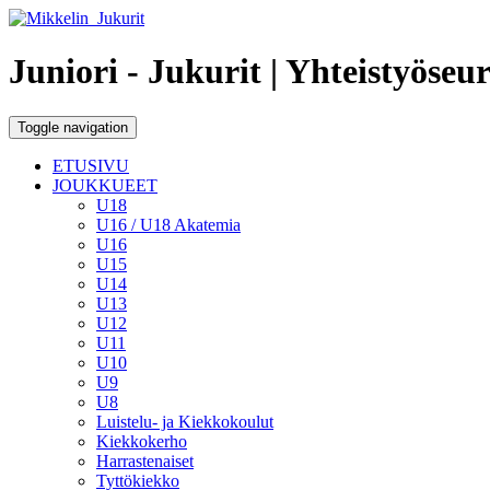
Juniori - Jukurit
| Yhteistyöseu
Toggle navigation
ETUSIVU
JOUKKUEET
U18
U16 / U18 Akatemia
U16
U15
U14
U13
U12
U11
U10
U9
U8
Luistelu- ja Kiekkokoulut
Kiekkokerho
Harrastenaiset
Tyttökiekko