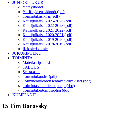
JUNIORI-JUKURIT
Yhteystiedot
Yhdistyksen säännöt (pdf)
Toimintakäsikirja (pdf)
Kausijulkaisu 2025-2026 (pdf)
Kausijulkaisu 2022-2023 (pdf)
Kausijulkaisu 2021-2022 (pdf)
Kausijulkaisu 2020-2021 (pdf)
Kausijulkaisu 2019-2020 (pdf)
Kausijulkaisu 2018-2019 (pdf)
Rekisteriseloste
JUKURIPOLKU
TOIMINTA
Materiaalipankki
TALOUS
Seura-asut
Toimintakaudet (pdf)
Toimihenkilöiden tehtävänkuvakuset (pdf)
Toimintasuunnitelmapohja (doc)
Toimintakertomuspohja (doc)
KUMPPANIT
15 Tim Borovsky