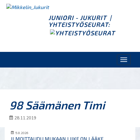
JUNIORI - JUKURIT
|
YHTEISTYÖSEURAT:
Toggle
naviga
98 Säämänen Timi
28.11.2019
5.8.2026
ILMOITTAUDU MUKAAN LIIKE ON LÄÄKE