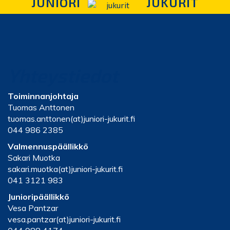
JUNIORI
JUKURIT
Yhteystiedot
Toiminnanjohtaja
Tuomas Anttonen
tuomas.anttonen(at)juniori-jukurit.fi
044 986 2385
Valmennuspäällikkö
Sakari Muotka
sakari.muotka(at)juniori-jukurit.fi
041 3121 983
Junioripäällikkö
Vesa Pantzar
vesa.pantzar(at)juniori-jukurit.fi