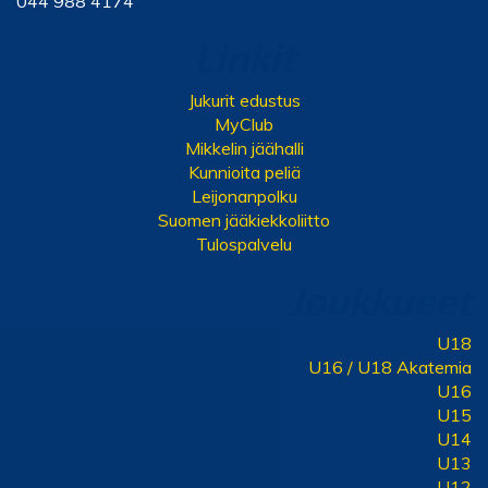
044 988 4174
Linkit
Jukurit edustus
MyClub
Mikkelin jäähalli
Kunnioita peliä
Leijonanpolku
Suomen jääkiekkoliitto
Tulospalvelu
Joukkueet
U18
U16 / U18 Akatemia
U16
U15
U14
U13
U12