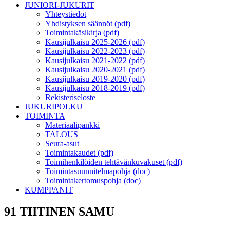
JUNIORI-JUKURIT
Yhteystiedot
Yhdistyksen säännöt (pdf)
Toimintakäsikirja (pdf)
Kausijulkaisu 2025-2026 (pdf)
Kausijulkaisu 2022-2023 (pdf)
Kausijulkaisu 2021-2022 (pdf)
Kausijulkaisu 2020-2021 (pdf)
Kausijulkaisu 2019-2020 (pdf)
Kausijulkaisu 2018-2019 (pdf)
Rekisteriseloste
JUKURIPOLKU
TOIMINTA
Materiaalipankki
TALOUS
Seura-asut
Toimintakaudet (pdf)
Toimihenkilöiden tehtävänkuvakuset (pdf)
Toimintasuunnitelmapohja (doc)
Toimintakertomuspohja (doc)
KUMPPANIT
91 TIITINEN SAMU