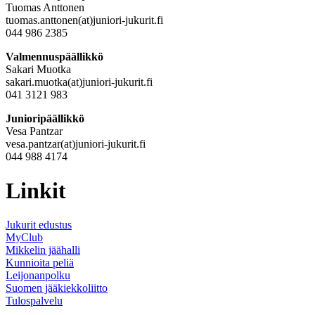
Tuomas Anttonen
tuomas.anttonen(at)juniori-jukurit.fi
044 986 2385
Valmennuspäällikkö
Sakari Muotka
sakari.muotka(at)juniori-jukurit.fi
041 3121 983
Junioripäällikkö
Vesa Pantzar
vesa.pantzar(at)juniori-jukurit.fi
044 988 4174
Linkit
Jukurit edustus
MyClub
Mikkelin jäähalli
Kunnioita peliä
Leijonanpolku
Suomen jääkiekkoliitto
Tulospalvelu