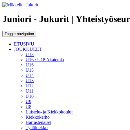
Juniori - Jukurit
| Yhteistyöseu
Toggle navigation
ETUSIVU
JOUKKUEET
U18
U16 / U18 Akatemia
U16
U15
U14
U13
U12
U11
U10
U9
U8
Luistelu- ja Kiekkokoulut
Kiekkokerho
Harrastenaiset
Tyttökiekko