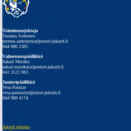
Yhteystiedot
Toiminnanjohtaja
Tuomas Anttonen
tuomas.anttonen(at)juniori-jukurit.fi
044 986 2385
Valmennuspäällikkö
Sakari Muotka
sakari.muotka(at)juniori-jukurit.fi
041 3121 983
Junioripäällikkö
Vesa Pantzar
vesa.pantzar(at)juniori-jukurit.fi
044 988 4174
Linkit
Jukurit edustus