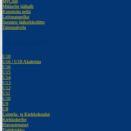
MyClub
Mikkelin jäähalli
Kunnioita peliä
Leijonanpolku
Suomen jääkiekkoliitto
Tulospalvelu
Joukkueet
U18
U16 / U18 Akatemia
U16
U15
U14
U13
U12
U11
U10
U9
U8
Luistelu- ja Kiekkokoulut
Kiekkokerho
Harrastenaiset
Tyttökiekko