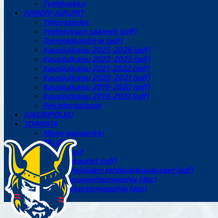
Tyttökiekko
JUNIORI-JUKURIT
Yhteystiedot
Yhdistyksen säännöt (pdf)
Toimintakäsikirja (pdf)
Kausijulkaisu 2025-2026 (pdf)
Kausijulkaisu 2022-2023 (pdf)
Kausijulkaisu 2021-2022 (pdf)
Kausijulkaisu 2020-2021 (pdf)
Kausijulkaisu 2019-2020 (pdf)
Kausijulkaisu 2018-2019 (pdf)
Rekisteriseloste
JUKURIPOLKU
TOIMINTA
Materiaalipankki
TALOUS
Seura-asut
Toimintakaudet (pdf)
Toimihenkilöiden tehtävänkuvakuset (pdf)
Toimintasuunnitelmapohja (doc)
Toimintakertomuspohja (doc)
KUMPPANIT