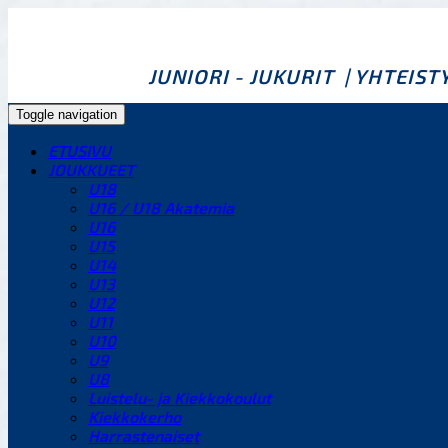
JUNIORI - JUKURIT
| YHTEIS
Toggle navigation
ETUSIVU
JOUKKUEET
U18
U16 / U18 Akatemia
U16
U15
U14
U13
U12
U11
U10
U9
U8
Luistelu- ja Kiekkokoulut
Kiekkokerho
Harrastenaiset