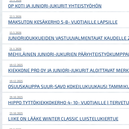
25.5.2026
OP KOTI JA JUNIORI-JUKURIT YHTEISTYÖHÖN
22.5.2026
MAKSUTON KESÄKERHO 5-8- VUOTIAILLE LAPSILLE
15.5.2026
JUNIORIJOUKKUEIDEN VASTUUVALMENTAJAT KAUDELLE 
21.1.2026
MEHILÄINEN JUNIORI-JUKURIEN PÄÄYHTEISTYÖKUMPPA
19.12.2025
KIEKKONE PRO OY JA JUNIORI-JUKURIT ALOITTAVAT MER
19.12.2025
OSUUSKAUPPA SUUR-SAVO KOKEILUKUUKAUSI TAMMIKUU
29.10.2025
HIPPO TYTTÖKIEKKOKERHO 4- 10- VUOTIAILLE | TERVE
23.10.2025
LIIKE ON LÄÄKE WINTER CLASSIC LUISTELUKIERTUE