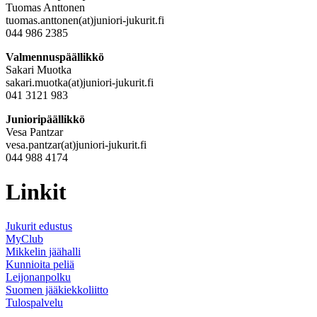
Tuomas Anttonen
tuomas.anttonen(at)juniori-jukurit.fi
044 986 2385
Valmennuspäällikkö
Sakari Muotka
sakari.muotka(at)juniori-jukurit.fi
041 3121 983
Junioripäällikkö
Vesa Pantzar
vesa.pantzar(at)juniori-jukurit.fi
044 988 4174
Linkit
Jukurit edustus
MyClub
Mikkelin jäähalli
Kunnioita peliä
Leijonanpolku
Suomen jääkiekkoliitto
Tulospalvelu