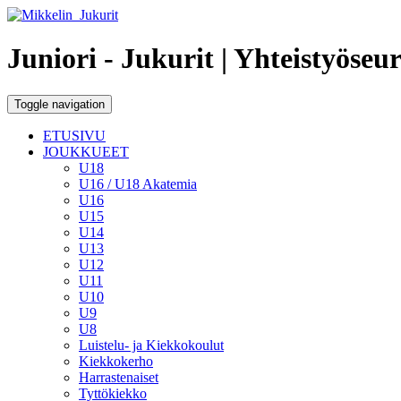
Juniori - Jukurit
| Yhteistyöseu
Toggle navigation
ETUSIVU
JOUKKUEET
U18
U16 / U18 Akatemia
U16
U15
U14
U13
U12
U11
U10
U9
U8
Luistelu- ja Kiekkokoulut
Kiekkokerho
Harrastenaiset
Tyttökiekko