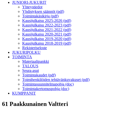
JUNIORI-JUKURIT
Yhteystiedot
Yhdistyksen säännöt (pdf)
Toimintakäsikirja (pdf)
Kausijulkaisu 2025-2026 (pdf)
Kausijulkaisu 2022-2023 (pdf)
Kausijulkaisu 2021-2022 (pdf)
Kausijulkaisu 2020-2021 (pdf)
Kausijulkaisu 2019-2020 (pdf)
Kausijulkaisu 2018-2019 (pdf)
Rekisteriseloste
JUKURIPOLKU
TOIMINTA
Materiaalipankki
TALOUS
Seura-asut
Toimintakaudet (pdf)
Toimihenkilöiden tehtävänkuvakuset (pdf)
Toimintasuunnitelmapohja (doc)
Toimintakertomuspohja (doc)
KUMPPANIT
61 Paakkunainen Valtteri