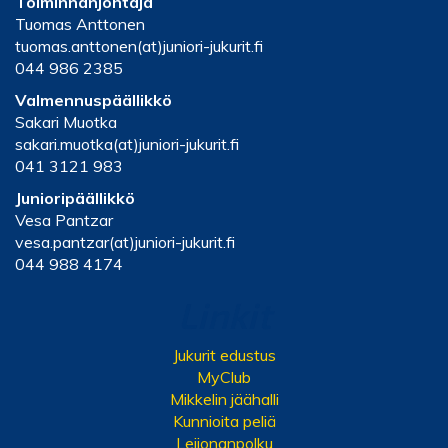
Toiminnanjohtaja
Tuomas Anttonen
tuomas.anttonen(at)juniori-jukurit.fi
044 986 2385
Valmennuspäällikkö
Sakari Muotka
sakari.muotka(at)juniori-jukurit.fi
041 3121 983
Junioripäällikkö
Vesa Pantzar
vesa.pantzar(at)juniori-jukurit.fi
044 988 4174
Linkit
Jukurit edustus
MyClub
Mikkelin jäähalli
Kunnioita peliä
Leijonanpolku