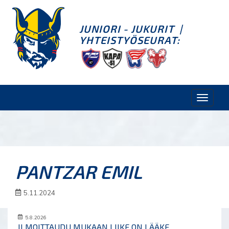
JUNIORI - JUKURIT
|
YHTEISTYÖSEURAT:
Toggle
naviga
PANTZAR EMIL
5.11.2024
5.8.2026
ILMOITTAUDU MUKAAN LIIKE ON LÄÄKE