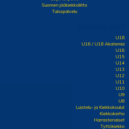
Suomen jääkiekkoliitto
Tulospalvelu
Joukkueet
U18
U16 / U18 Akatemia
U16
U15
U14
U13
U12
U11
U10
U9
U8
Luistelu- ja Kiekkokoulut
Kiekkokerho
Harrastenaiset
Tyttökiekko