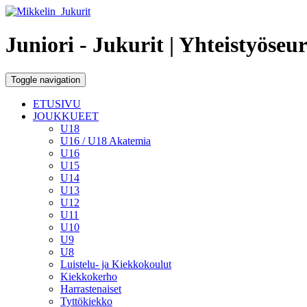
Juniori - Jukurit
| Yhteistyöseu
Toggle navigation
ETUSIVU
JOUKKUEET
U18
U16 / U18 Akatemia
U16
U15
U14
U13
U12
U11
U10
U9
U8
Luistelu- ja Kiekkokoulut
Kiekkokerho
Harrastenaiset
Tyttökiekko