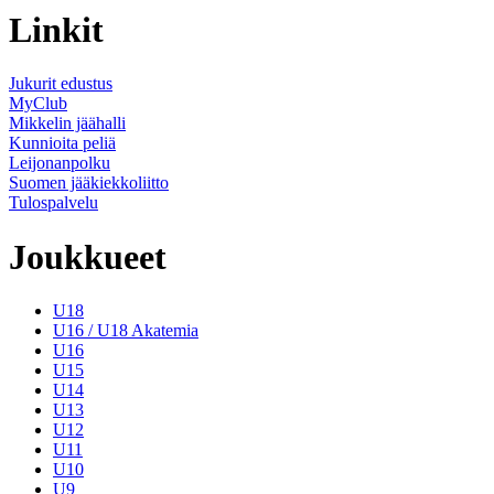
Linkit
Jukurit edustus
MyClub
Mikkelin jäähalli
Kunnioita peliä
Leijonanpolku
Suomen jääkiekkoliitto
Tulospalvelu
Joukkueet
U18
U16 / U18 Akatemia
U16
U15
U14
U13
U12
U11
U10
U9