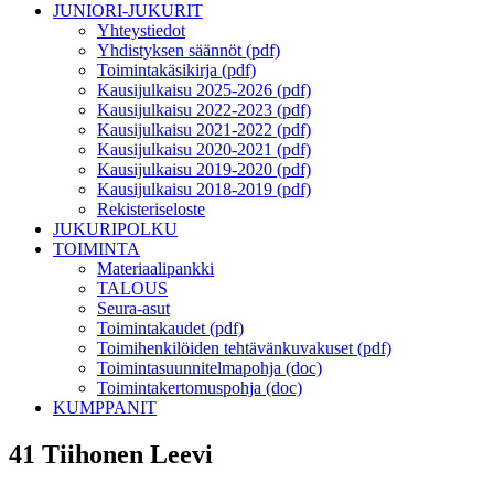
JUNIORI-JUKURIT
Yhteystiedot
Yhdistyksen säännöt (pdf)
Toimintakäsikirja (pdf)
Kausijulkaisu 2025-2026 (pdf)
Kausijulkaisu 2022-2023 (pdf)
Kausijulkaisu 2021-2022 (pdf)
Kausijulkaisu 2020-2021 (pdf)
Kausijulkaisu 2019-2020 (pdf)
Kausijulkaisu 2018-2019 (pdf)
Rekisteriseloste
JUKURIPOLKU
TOIMINTA
Materiaalipankki
TALOUS
Seura-asut
Toimintakaudet (pdf)
Toimihenkilöiden tehtävänkuvakuset (pdf)
Toimintasuunnitelmapohja (doc)
Toimintakertomuspohja (doc)
KUMPPANIT
41 Tiihonen Leevi