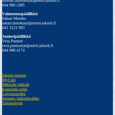
tuomas.anttonen(at)juniori-jukurit.fi
044 986 2385
Valmennuspäällikkö
Sakari Muotka
sakari.muotka(at)juniori-jukurit.fi
041 3121 983
Junioripäällikkö
Vesa Pantzar
vesa.pantzar(at)juniori-jukurit.fi
044 988 4174
Linkit
Jukurit edustus
MyClub
Mikkelin jäähalli
Kunnioita peliä
Leijonanpolku
Suomen jääkiekkoliitto
Tulospalvelu