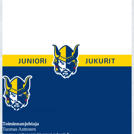
JUNIORI
JUKURIT
Yhteystiedot
Toiminnanjohtaja
Tuomas Anttonen