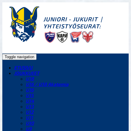
JUNIORI - JUKURIT
|
YHTEISTYÖSEURAT:
Toggle navigation
ETUSIVU
JOUKKUEET
U18
U16 / U18 Akatemia
U16
U15
U14
U13
U12
U11
U10
U9