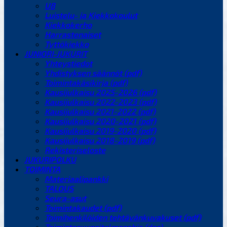
U8
Luistelu- ja Kiekkokoulut
Kiekkokerho
Harrastenaiset
Tyttökiekko
JUNIORI-JUKURIT
Yhteystiedot
Yhdistyksen säännöt (pdf)
Toimintakäsikirja (pdf)
Kausijulkaisu 2025-2026 (pdf)
Kausijulkaisu 2022-2023 (pdf)
Kausijulkaisu 2021-2022 (pdf)
Kausijulkaisu 2020-2021 (pdf)
Kausijulkaisu 2019-2020 (pdf)
Kausijulkaisu 2018-2019 (pdf)
Rekisteriseloste
JUKURIPOLKU
TOIMINTA
Materiaalipankki
TALOUS
Seura-asut
Toimintakaudet (pdf)
Toimihenkilöiden tehtävänkuvakuset (pdf)
Toimintasuunnitelmapohja (doc)