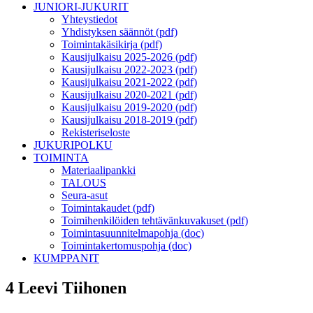
JUNIORI-JUKURIT
Yhteystiedot
Yhdistyksen säännöt (pdf)
Toimintakäsikirja (pdf)
Kausijulkaisu 2025-2026 (pdf)
Kausijulkaisu 2022-2023 (pdf)
Kausijulkaisu 2021-2022 (pdf)
Kausijulkaisu 2020-2021 (pdf)
Kausijulkaisu 2019-2020 (pdf)
Kausijulkaisu 2018-2019 (pdf)
Rekisteriseloste
JUKURIPOLKU
TOIMINTA
Materiaalipankki
TALOUS
Seura-asut
Toimintakaudet (pdf)
Toimihenkilöiden tehtävänkuvakuset (pdf)
Toimintasuunnitelmapohja (doc)
Toimintakertomuspohja (doc)
KUMPPANIT
4 Leevi Tiihonen