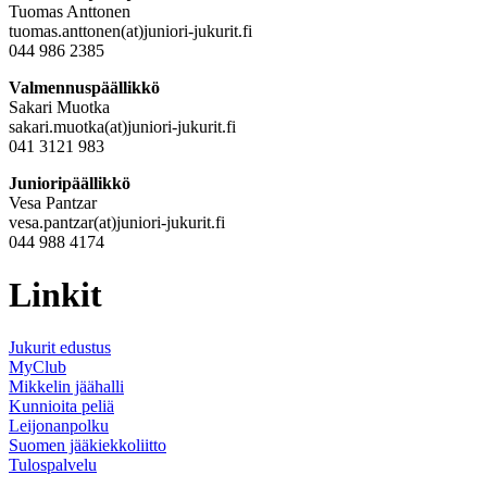
Tuomas Anttonen
tuomas.anttonen(at)juniori-jukurit.fi
044 986 2385
Valmennuspäällikkö
Sakari Muotka
sakari.muotka(at)juniori-jukurit.fi
041 3121 983
Junioripäällikkö
Vesa Pantzar
vesa.pantzar(at)juniori-jukurit.fi
044 988 4174
Linkit
Jukurit edustus
MyClub
Mikkelin jäähalli
Kunnioita peliä
Leijonanpolku
Suomen jääkiekkoliitto
Tulospalvelu