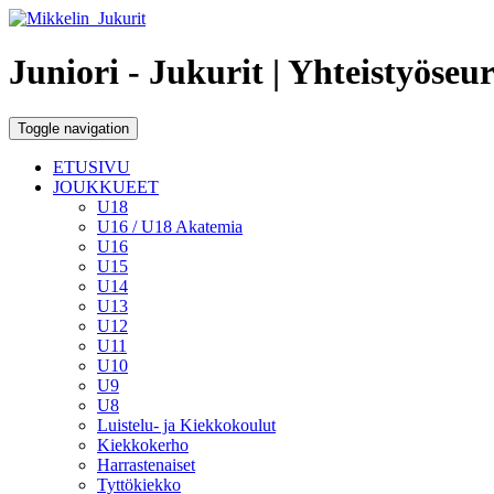
Juniori - Jukurit
| Yhteistyöseu
Toggle navigation
ETUSIVU
JOUKKUEET
U18
U16 / U18 Akatemia
U16
U15
U14
U13
U12
U11
U10
U9
U8
Luistelu- ja Kiekkokoulut
Kiekkokerho
Harrastenaiset
Tyttökiekko