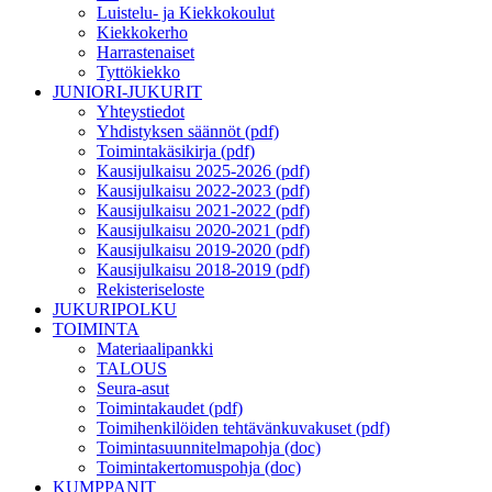
Luistelu- ja Kiekkokoulut
Kiekkokerho
Harrastenaiset
Tyttökiekko
JUNIORI-JUKURIT
Yhteystiedot
Yhdistyksen säännöt (pdf)
Toimintakäsikirja (pdf)
Kausijulkaisu 2025-2026 (pdf)
Kausijulkaisu 2022-2023 (pdf)
Kausijulkaisu 2021-2022 (pdf)
Kausijulkaisu 2020-2021 (pdf)
Kausijulkaisu 2019-2020 (pdf)
Kausijulkaisu 2018-2019 (pdf)
Rekisteriseloste
JUKURIPOLKU
TOIMINTA
Materiaalipankki
TALOUS
Seura-asut
Toimintakaudet (pdf)
Toimihenkilöiden tehtävänkuvakuset (pdf)
Toimintasuunnitelmapohja (doc)
Toimintakertomuspohja (doc)
KUMPPANIT