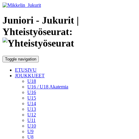
Juniori - Jukurit
|
Yhteistyöseurat:
Toggle navigation
ETUSIVU
JOUKKUEET
U18
U16 / U18 Akatemia
U16
U15
U14
U13
U12
U11
U10
U9
U8