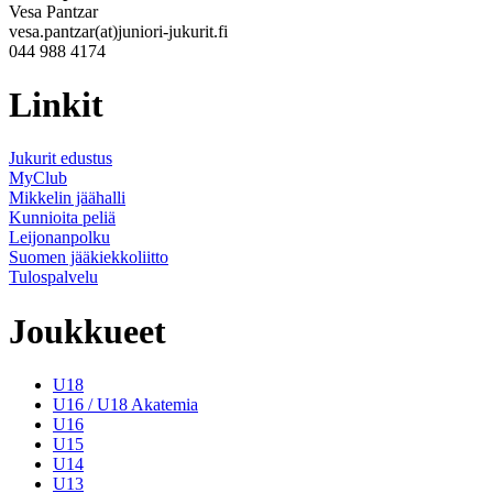
Vesa Pantzar
vesa.pantzar(at)juniori-jukurit.fi
044 988 4174
Linkit
Jukurit edustus
MyClub
Mikkelin jäähalli
Kunnioita peliä
Leijonanpolku
Suomen jääkiekkoliitto
Tulospalvelu
Joukkueet
U18
U16 / U18 Akatemia
U16
U15
U14
U13