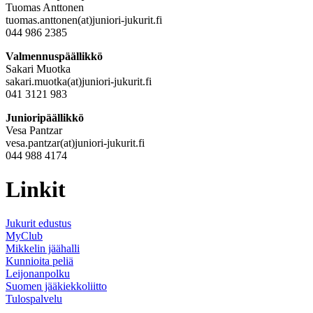
Tuomas Anttonen
tuomas.anttonen(at)juniori-jukurit.fi
044 986 2385
Valmennuspäällikkö
Sakari Muotka
sakari.muotka(at)juniori-jukurit.fi
041 3121 983
Junioripäällikkö
Vesa Pantzar
vesa.pantzar(at)juniori-jukurit.fi
044 988 4174
Linkit
Jukurit edustus
MyClub
Mikkelin jäähalli
Kunnioita peliä
Leijonanpolku
Suomen jääkiekkoliitto
Tulospalvelu