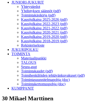
JUNIORI-JUKURIT
Yhteystiedot
Yhdistyksen säännöt (pdf)
Toimintakäsikirja (pdf)
Kausijulkaisu 2025-2026 (pdf)
Kausijulkaisu 2022-2023 (pdf)
Kausijulkaisu 2021-2022 (pdf)
Kausijulkaisu 2020-2021 (pdf)
Kausijulkaisu 2019-2020 (pdf)
Kausijulkaisu 2018-2019 (pdf)
Rekisteriseloste
JUKURIPOLKU
TOIMINTA
Materiaalipankki
TALOUS
Seura-asut
Toimintakaudet (pdf)
Toimihenkilöiden tehtävänkuvakuset (pdf)
Toimintasuunnitelmapohja (doc)
Toimintakertomuspohja (doc)
KUMPPANIT
30 Mikael Marttinen