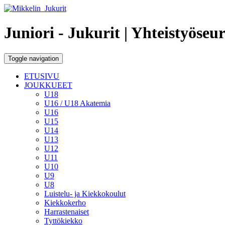
Juniori - Jukurit
| Yhteistyöseu
Toggle navigation
ETUSIVU
JOUKKUEET
U18
U16 / U18 Akatemia
U16
U15
U14
U13
U12
U11
U10
U9
U8
Luistelu- ja Kiekkokoulut
Kiekkokerho
Harrastenaiset
Tyttökiekko