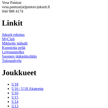
Vesa Pantzar
vesa.pantzar(at)juniori-jukurit.fi
044 988 4174
Linkit
Jukurit edustus
MyClub
Mikkelin jäähalli
Kunnioita peliä
Leijonanpolku
Suomen jääkiekkoliitto
Tulospalvelu
Joukkueet
U18
U16 / U18 Akatemia
U16
U15
U14
U13