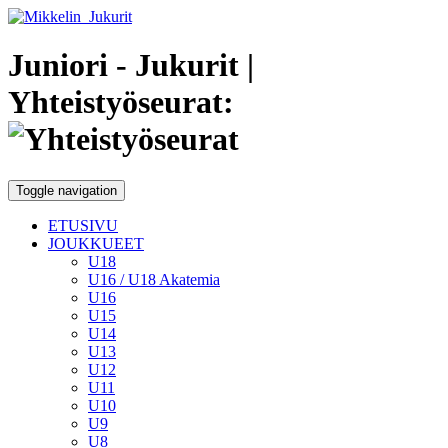
Juniori - Jukurit
|
Yhteistyöseurat:
Toggle navigation
ETUSIVU
JOUKKUEET
U18
U16 / U18 Akatemia
U16
U15
U14
U13
U12
U11
U10
U9
U8