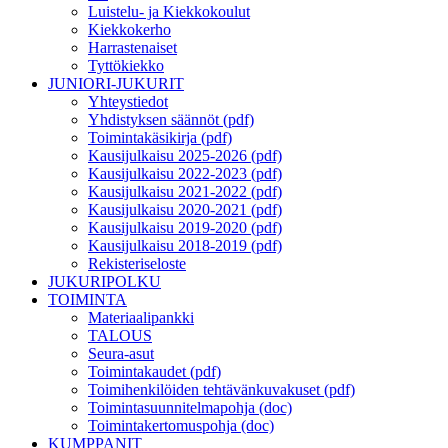
Luistelu- ja Kiekkokoulut
Kiekkokerho
Harrastenaiset
Tyttökiekko
JUNIORI-JUKURIT
Yhteystiedot
Yhdistyksen säännöt (pdf)
Toimintakäsikirja (pdf)
Kausijulkaisu 2025-2026 (pdf)
Kausijulkaisu 2022-2023 (pdf)
Kausijulkaisu 2021-2022 (pdf)
Kausijulkaisu 2020-2021 (pdf)
Kausijulkaisu 2019-2020 (pdf)
Kausijulkaisu 2018-2019 (pdf)
Rekisteriseloste
JUKURIPOLKU
TOIMINTA
Materiaalipankki
TALOUS
Seura-asut
Toimintakaudet (pdf)
Toimihenkilöiden tehtävänkuvakuset (pdf)
Toimintasuunnitelmapohja (doc)
Toimintakertomuspohja (doc)
KUMPPANIT