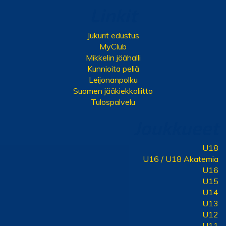
Linkit
Jukurit edustus
MyClub
Mikkelin jäähalli
Kunnioita peliä
Leijonanpolku
Suomen jääkiekkoliitto
Tulospalvelu
Joukkueet
U18
U16 / U18 Akatemia
U16
U15
U14
U13
U12
U11