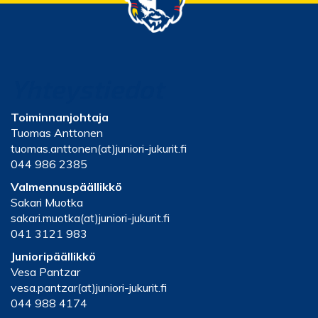
Yhteystiedot
Toiminnanjohtaja
Tuomas Anttonen
tuomas.anttonen(at)juniori-jukurit.fi
044 986 2385
Valmennuspäällikkö
Sakari Muotka
sakari.muotka(at)juniori-jukurit.fi
041 3121 983
Junioripäällikkö
Vesa Pantzar
vesa.pantzar(at)juniori-jukurit.fi
044 988 4174