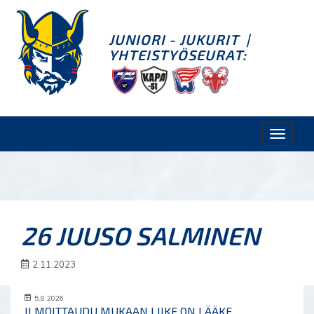
JUNIORI - JUKURIT
|
YHTEISTYÖSEURAT:
Toggle
naviga
26 JUUSO SALMINEN
2.11.2023
5.8.2026
ILMOITTAUDU MUKAAN LIIKE ON LÄÄKE