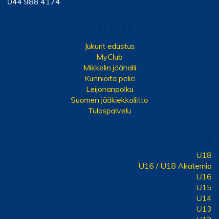
044 988 4174
Linkit
Jukurit edustus
MyClub
Mikkelin jäähalli
Kunnioita peliä
Leijonanpolku
Suomen jääkiekkoliitto
Tulospalvelu
Joukkueet
U18
U16 / U18 Akatemia
U16
U15
U14
U13