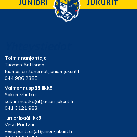
JUNIORI
JUKURIT
Yhteystiedot
Toiminnanjohtaja
Tuomas Anttonen
tuomas.anttonen(at)juniori-jukurit.fi
044 986 2385
Valmennuspäällikkö
Sakari Muotka
sakari.muotka(at)juniori-jukurit.fi
041 3121 983
Junioripäällikkö
Vesa Pantzar
vesa.pantzar(at)juniori-jukurit.fi