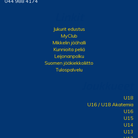
044 988 4174
Linkit
Jukurit edustus
MyClub
Mikkelin jäähalli
Kunnioita peliä
Leijonanpolku
Suomen jääkiekkoliitto
Tulospalvelu
Joukkueet
U18
U16 / U18 Akatemia
U16
U15
U14
U13