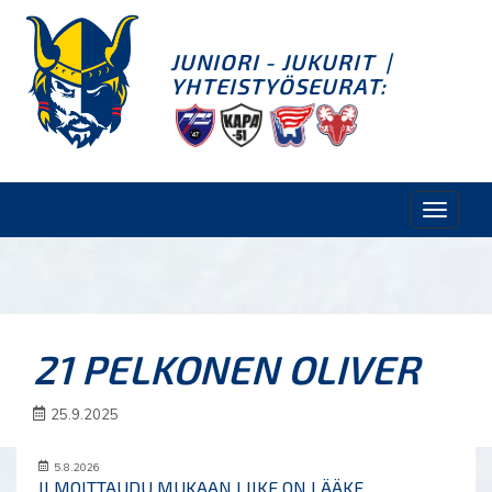
JUNIORI - JUKURIT
|
YHTEISTYÖSEURAT:
Toggle
naviga
21 PELKONEN OLIVER
25.9.2025
5.8.2026
ILMOITTAUDU MUKAAN LIIKE ON LÄÄKE