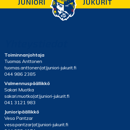
JUNIORI
JUKURIT
Yhteystiedot
Toiminnanjohtaja
Tuomas Anttonen
tuomas.anttonen(at)juniori-jukurit.fi
044 986 2385
Valmennuspäällikkö
Sakari Muotka
sakari.muotka(at)juniori-jukurit.fi
041 3121 983
Junioripäällikkö
Vesa Pantzar
vesa.pantzar(at)juniori-jukurit.fi