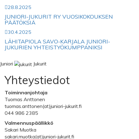
28.8.2025
JUNIORI-JUKURIT RY VUOSIKOKOUKSEN
PÄÄTÖKSIÄ
30.4.2025
LÄHITAPIOLA SAVO-KARJALA JUNIORI-
JUKURIEN YHTEISTYÖKUMPPANIKSI
Juniori
Jukurit
Yhteystiedot
Toiminnanjohtaja
Tuomas Anttonen
tuomas.anttonen(at)juniori-jukurit.fi
044 986 2385
Valmennuspäällikkö
Sakari Muotka
sakari.muotka(at)juniori-jukurit.fi