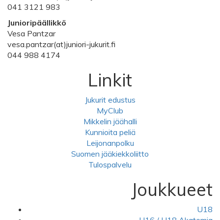
041 3121 983
Junioripäällikkö
Vesa Pantzar
vesa.pantzar(at)juniori-jukurit.fi
044 988 4174
Linkit
Jukurit edustus
MyClub
Mikkelin jäähalli
Kunnioita peliä
Leijonanpolku
Suomen jääkiekkoliitto
Tulospalvelu
Joukkueet
U18