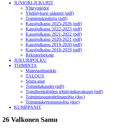
JUNIORI-JUKURIT
Yhteystiedot
Yhdistyksen säännöt (pdf)
Toimintakäsikirja (pdf)
Kausijulkaisu 2025-2026 (pdf)
Kausijulkaisu 2022-2023 (pdf)
Kausijulkaisu 2021-2022 (pdf)
Kausijulkaisu 2020-2021 (pdf)
Kausijulkaisu 2019-2020 (pdf)
Kausijulkaisu 2018-2019 (pdf)
Rekisteriseloste
JUKURIPOLKU
TOIMINTA
Materiaalipankki
TALOUS
Seura-asut
Toimintakaudet (pdf)
Toimihenkilöiden tehtävänkuvakuset (pdf)
Toimintasuunnitelmapohja (doc)
Toimintakertomuspohja (doc)
KUMPPANIT
26 Valkonen Samu