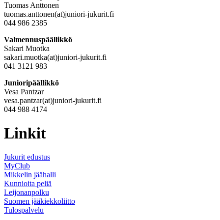
Tuomas Anttonen
tuomas.anttonen(at)juniori-jukurit.fi
044 986 2385
Valmennuspäällikkö
Sakari Muotka
sakari.muotka(at)juniori-jukurit.fi
041 3121 983
Junioripäällikkö
Vesa Pantzar
vesa.pantzar(at)juniori-jukurit.fi
044 988 4174
Linkit
Jukurit edustus
MyClub
Mikkelin jäähalli
Kunnioita peliä
Leijonanpolku
Suomen jääkiekkoliitto
Tulospalvelu