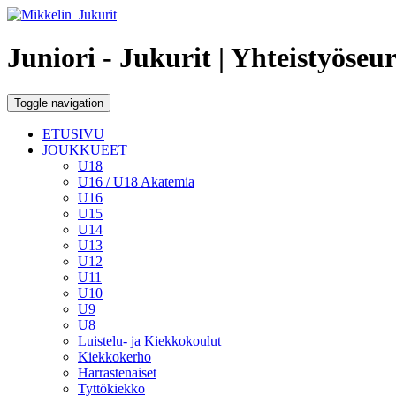
Juniori - Jukurit
| Yhteistyöseu
Toggle navigation
ETUSIVU
JOUKKUEET
U18
U16 / U18 Akatemia
U16
U15
U14
U13
U12
U11
U10
U9
U8
Luistelu- ja Kiekkokoulut
Kiekkokerho
Harrastenaiset
Tyttökiekko