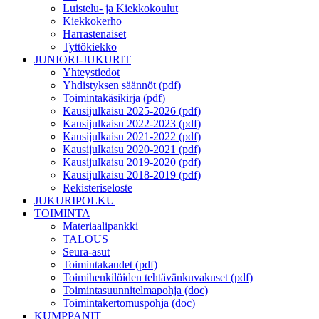
Luistelu- ja Kiekkokoulut
Kiekkokerho
Harrastenaiset
Tyttökiekko
JUNIORI-JUKURIT
Yhteystiedot
Yhdistyksen säännöt (pdf)
Toimintakäsikirja (pdf)
Kausijulkaisu 2025-2026 (pdf)
Kausijulkaisu 2022-2023 (pdf)
Kausijulkaisu 2021-2022 (pdf)
Kausijulkaisu 2020-2021 (pdf)
Kausijulkaisu 2019-2020 (pdf)
Kausijulkaisu 2018-2019 (pdf)
Rekisteriseloste
JUKURIPOLKU
TOIMINTA
Materiaalipankki
TALOUS
Seura-asut
Toimintakaudet (pdf)
Toimihenkilöiden tehtävänkuvakuset (pdf)
Toimintasuunnitelmapohja (doc)
Toimintakertomuspohja (doc)
KUMPPANIT