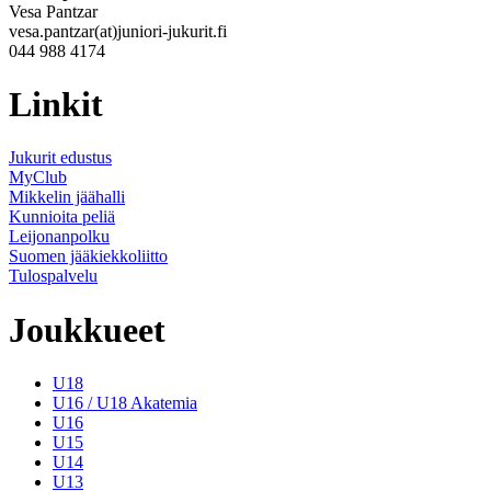
Vesa Pantzar
vesa.pantzar(at)juniori-jukurit.fi
044 988 4174
Linkit
Jukurit edustus
MyClub
Mikkelin jäähalli
Kunnioita peliä
Leijonanpolku
Suomen jääkiekkoliitto
Tulospalvelu
Joukkueet
U18
U16 / U18 Akatemia
U16
U15
U14
U13