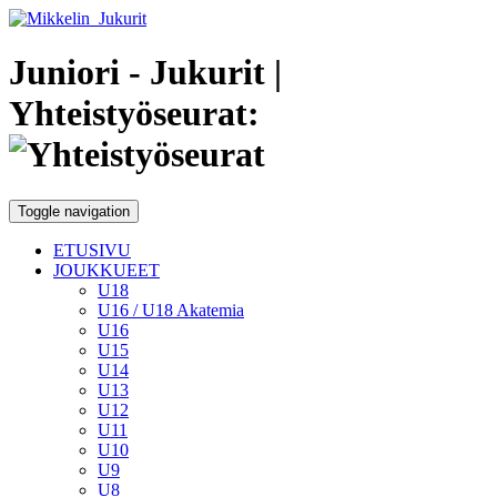
Juniori - Jukurit
|
Yhteistyöseurat:
Toggle navigation
ETUSIVU
JOUKKUEET
U18
U16 / U18 Akatemia
U16
U15
U14
U13
U12
U11
U10
U9
U8