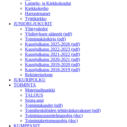
Luistelu- ja Kiekkokoulut
Kiekkokerho
Harrastenaiset
Tyttökiekko
JUNIORI-JUKURIT
Yhteystiedot
Yhdistyksen säännöt (pdf)
Toimintakäsikirja (pdf)
Kausijulkaisu 2025-2026 (pdf)
Kausijulkaisu 2022-2023 (pdf)
Kausijulkaisu 2021-2022 (pdf)
Kausijulkaisu 2020-2021 (pdf)
Kausijulkaisu 2019-2020 (pdf)
Kausijulkaisu 2018-2019 (pdf)
Rekisteriseloste
JUKURIPOLKU
TOIMINTA
Materiaalipankki
TALOUS
Seura-asut
Toimintakaudet (pdf)
Toimihenkilöiden tehtävänkuvakuset (pdf)
Toimintasuunnitelmapohja (doc)
Toimintakertomuspohja (doc)
KUMPPANIT