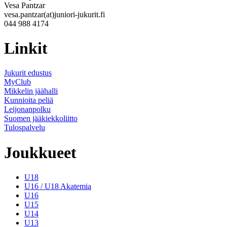
Vesa Pantzar
vesa.pantzar(at)juniori-jukurit.fi
044 988 4174
Linkit
Jukurit edustus
MyClub
Mikkelin jäähalli
Kunnioita peliä
Leijonanpolku
Suomen jääkiekkoliitto
Tulospalvelu
Joukkueet
U18
U16 / U18 Akatemia
U16
U15
U14
U13