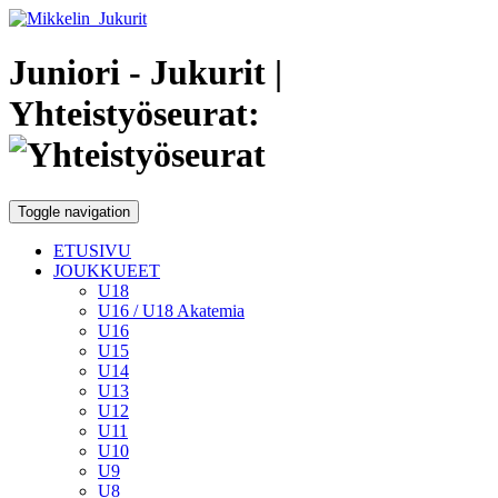
Juniori - Jukurit
|
Yhteistyöseurat:
Toggle navigation
ETUSIVU
JOUKKUEET
U18
U16 / U18 Akatemia
U16
U15
U14
U13
U12
U11
U10
U9
U8