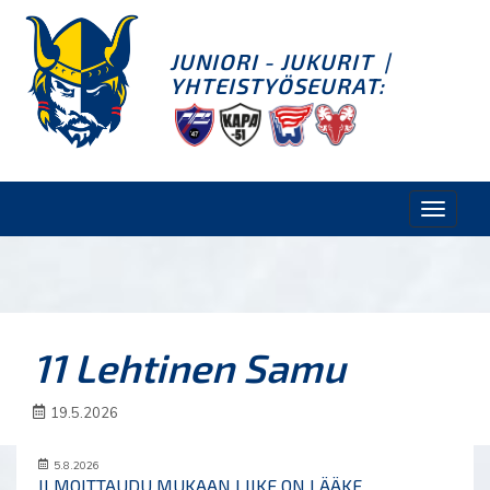
JUNIORI - JUKURIT
|
YHTEISTYÖSEURAT:
Toggle
naviga
11 Lehtinen Samu
19.5.2026
5.8.2026
ILMOITTAUDU MUKAAN LIIKE ON LÄÄKE