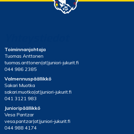
Yhteystiedot
Toiminnanjohtaja
Tuomas Anttonen
tuomas.anttonen(at)juniori-jukurit.fi
044 986 2385
Valmennuspäällikkö
Sakari Muotka
sakari.muotka(at)juniori-jukurit.fi
041 3121 983
Junioripäällikkö
Vesa Pantzar
vesa.pantzar(at)juniori-jukurit.fi
044 988 4174