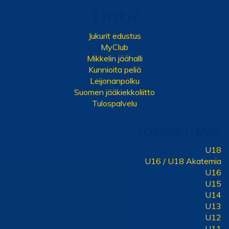
Linkit
Jukurit edustus
MyClub
Mikkelin jäähalli
Kunnioita peliä
Leijonanpolku
Suomen jääkiekkoliitto
Tulospalvelu
Joukkueet
U18
U16 / U18 Akatemia
U16
U15
U14
U13
U12
U11