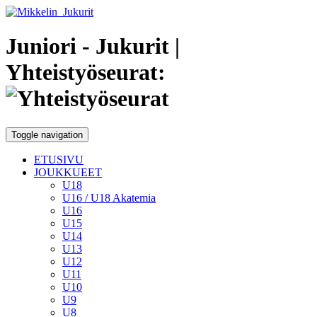
Juniori - Jukurit
|
Yhteistyöseurat:
Toggle navigation
ETUSIVU
JOUKKUEET
U18
U16 / U18 Akatemia
U16
U15
U14
U13
U12
U11
U10
U9
U8