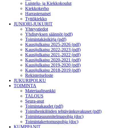
Luistelu- ja Kiekkokoulut
Kiekkokerho
Harrastenaiset
Tyttökiekko
JUNIORI-JUKURIT
Yhteystiedot
Yhdistyksen säännöt (pdf)
Toimintakäsikirja (pdf)
Kausijulkaisu 2025-2026 (pdf)
Kausijulkaisu 2022-2023 (pdf)
Kausijulkaisu 2021-2022 (pdf)
Kausijulkaisu 2020-2021 (pdf)
Kausijulkaisu 2019-2020 (pdf)
Kausijulkaisu 2018-2019 (pdf)
Rekisteriseloste
JUKURIPOLKU
TOIMINTA
Materiaalipankki
TALOUS
Seura-asut
Toimintakaudet (pdf)
Toimihenkilöiden tehtävänkuvakuset (pdf)
Toimintasuunnitelmapohja (doc)
Toimintakertomuspohja (doc)
KUMPPANIT