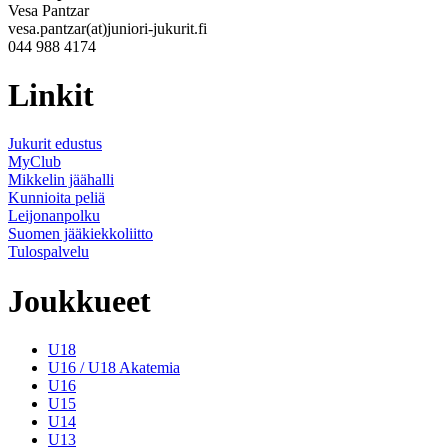
Vesa Pantzar
vesa.pantzar(at)juniori-jukurit.fi
044 988 4174
Linkit
Jukurit edustus
MyClub
Mikkelin jäähalli
Kunnioita peliä
Leijonanpolku
Suomen jääkiekkoliitto
Tulospalvelu
Joukkueet
U18
U16 / U18 Akatemia
U16
U15
U14
U13