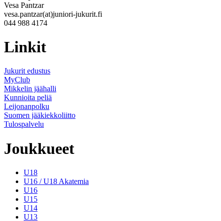
Vesa Pantzar
vesa.pantzar(at)juniori-jukurit.fi
044 988 4174
Linkit
Jukurit edustus
MyClub
Mikkelin jäähalli
Kunnioita peliä
Leijonanpolku
Suomen jääkiekkoliitto
Tulospalvelu
Joukkueet
U18
U16 / U18 Akatemia
U16
U15
U14
U13