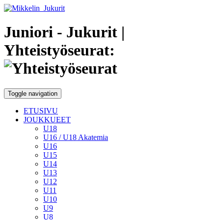
Juniori - Jukurit
|
Yhteistyöseurat:
Toggle navigation
ETUSIVU
JOUKKUEET
U18
U16 / U18 Akatemia
U16
U15
U14
U13
U12
U11
U10
U9
U8