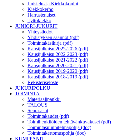
Luistelu- ja Kiekkokoulut
Kiekkokerho
Harrastenaiset
Tyttökiekko
JUNIORI-JUKURIT
Yhteystiedot
Yhdistyksen säännöt (pdf)
Toimintakäsikirja (pdf)
Kausijulkaisu 2025-2026 (pdf)
Kausijulkaisu 2022-2023 (pdf)
Kausijulkaisu 2021-2022 (pdf)
Kausijulkaisu 2020-2021 (pdf)
Kausijulkaisu 2019-2020 (pdf)
Kausijulkaisu 2018-2019 (pdf)
Rekisteriseloste
JUKURIPOLKU
TOIMINTA
Materiaalipankki
TALOUS
Seura-asut
Toimintakaudet (pdf)
Toimihenkilöiden tehtävänkuvakuset (pdf)
Toimintasuunnitelmapohja (doc)
Toimintakertomuspohja (doc)
KUMPPANIT