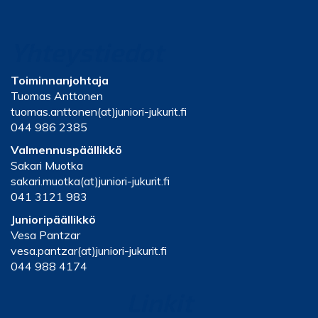
Yhteystiedot
Toiminnanjohtaja
Tuomas Anttonen
tuomas.anttonen(at)juniori-jukurit.fi
044 986 2385
Valmennuspäällikkö
Sakari Muotka
sakari.muotka(at)juniori-jukurit.fi
041 3121 983
Junioripäällikkö
Vesa Pantzar
vesa.pantzar(at)juniori-jukurit.fi
044 988 4174
Linkit