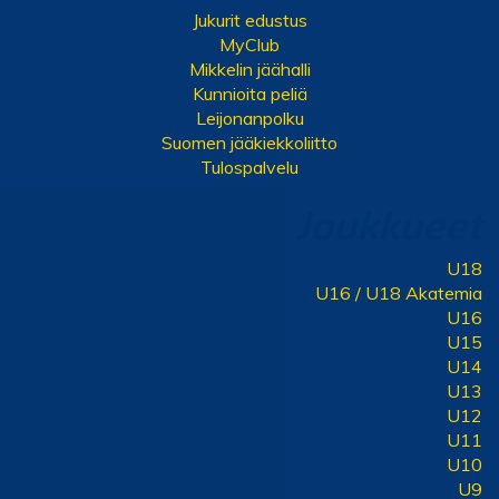
Jukurit edustus
MyClub
Mikkelin jäähalli
Kunnioita peliä
Leijonanpolku
Suomen jääkiekkoliitto
Tulospalvelu
Joukkueet
U18
U16 / U18 Akatemia
U16
U15
U14
U13
U12
U11
U10
U9