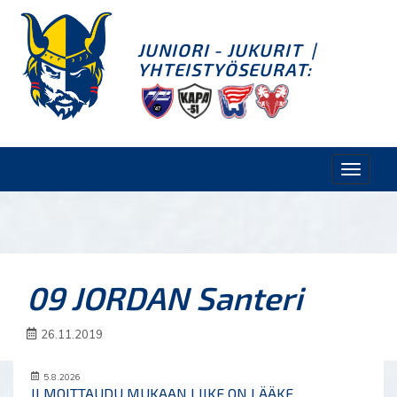
JUNIORI - JUKURIT
|
YHTEISTYÖSEURAT:
Toggle
naviga
09 JORDAN Santeri
26.11.2019
5.8.2026
ILMOITTAUDU MUKAAN LIIKE ON LÄÄKE