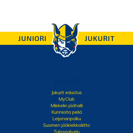
JUNIORI
JUKURIT
Linkit
Jukurit edustus
MyClub
Mikkelin jäähalli
Kunnioita peliä
Leijonanpolku
Suomen jääkiekkoliitto
Tulospalvelu