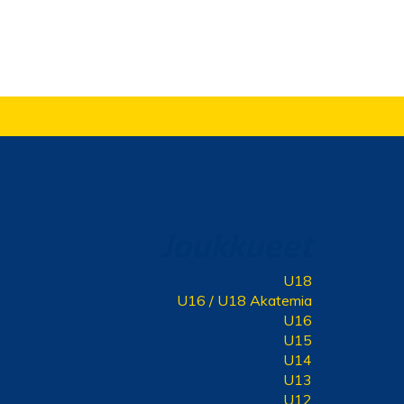
Joukkueet
U18
U16 / U18 Akatemia
U16
U15
U14
U13
U12