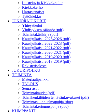
Luistelu- ja Kiekkokoulut
Kiekkokerho
Harrastenaiset
Tyttökiekko
JUNIORI-JUKURIT
Yhteystiedot
Yhdistyksen säännöt (pdf)
Toimintakäsikirja (pdf)
Kausijulkaisu 2025-2026 (pdf)
Kausijulkaisu 2022-2023 (pdf)
Kausijulkaisu 2021-2022 (pdf)
Kausijulkaisu 2020-2021 (pdf)
Kausijulkaisu 2019-2020 (pdf)
Kausijulkaisu 2018-2019 (pdf)
Rekisteriseloste
JUKURIPOLKU
TOIMINTA
Materiaalipankki
TALOUS
Seura-asut
Toimintakaudet (pdf)
Toimihenkilöiden tehtävänkuvakuset (pdf)
Toimintasuunnitelmapohja (doc)
Toimintakertomuspohja (doc)
KUMPPANIT