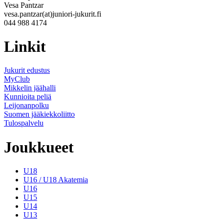
Vesa Pantzar
vesa.pantzar(at)juniori-jukurit.fi
044 988 4174
Linkit
Jukurit edustus
MyClub
Mikkelin jäähalli
Kunnioita peliä
Leijonanpolku
Suomen jääkiekkoliitto
Tulospalvelu
Joukkueet
U18
U16 / U18 Akatemia
U16
U15
U14
U13