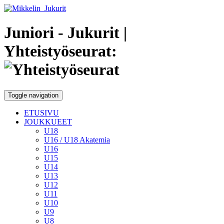
Juniori - Jukurit
|
Yhteistyöseurat:
Toggle navigation
ETUSIVU
JOUKKUEET
U18
U16 / U18 Akatemia
U16
U15
U14
U13
U12
U11
U10
U9
U8