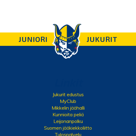
JUNIORI
JUKURIT
Linkit
Jukurit edustus
MyClub
Mikkelin jäähalli
Kunnioita peliä
Leijonanpolku
Suomen jääkiekkoliitto
Tulospalvelu