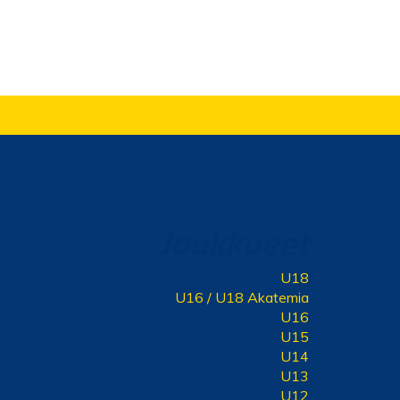
Joukkueet
U18
U16 / U18 Akatemia
U16
U15
U14
U13
U12