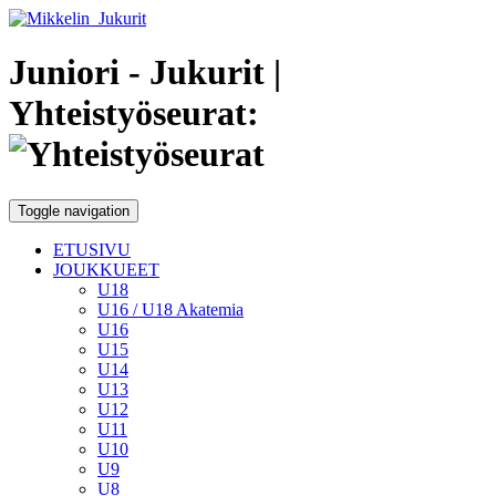
Juniori - Jukurit
|
Yhteistyöseurat:
Toggle navigation
ETUSIVU
JOUKKUEET
U18
U16 / U18 Akatemia
U16
U15
U14
U13
U12
U11
U10
U9
U8