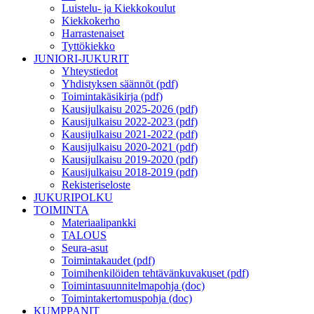
Luistelu- ja Kiekkokoulut
Kiekkokerho
Harrastenaiset
Tyttökiekko
JUNIORI-JUKURIT
Yhteystiedot
Yhdistyksen säännöt (pdf)
Toimintakäsikirja (pdf)
Kausijulkaisu 2025-2026 (pdf)
Kausijulkaisu 2022-2023 (pdf)
Kausijulkaisu 2021-2022 (pdf)
Kausijulkaisu 2020-2021 (pdf)
Kausijulkaisu 2019-2020 (pdf)
Kausijulkaisu 2018-2019 (pdf)
Rekisteriseloste
JUKURIPOLKU
TOIMINTA
Materiaalipankki
TALOUS
Seura-asut
Toimintakaudet (pdf)
Toimihenkilöiden tehtävänkuvakuset (pdf)
Toimintasuunnitelmapohja (doc)
Toimintakertomuspohja (doc)
KUMPPANIT