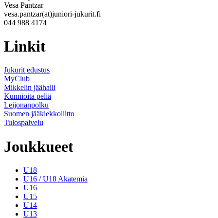
Vesa Pantzar
vesa.pantzar(at)juniori-jukurit.fi
044 988 4174
Linkit
Jukurit edustus
MyClub
Mikkelin jäähalli
Kunnioita peliä
Leijonanpolku
Suomen jääkiekkoliitto
Tulospalvelu
Joukkueet
U18
U16 / U18 Akatemia
U16
U15
U14
U13