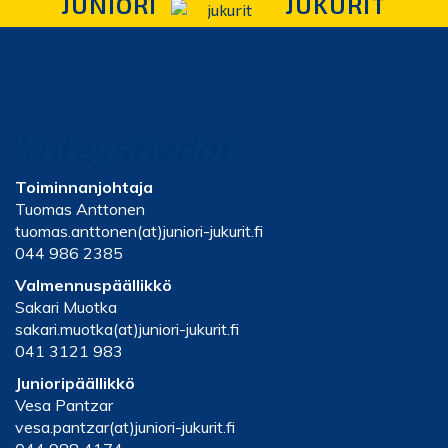
JUNIORI
JUKURIT
Yhteystiedot
Toiminnanjohtaja
Tuomas Anttonen
tuomas.anttonen(at)juniori-jukurit.fi
044 986 2385
Valmennuspäällikkö
Sakari Muotka
sakari.muotka(at)juniori-jukurit.fi
041 3121 983
Junioripäällikkö
Vesa Pantzar
vesa.pantzar(at)juniori-jukurit.fi