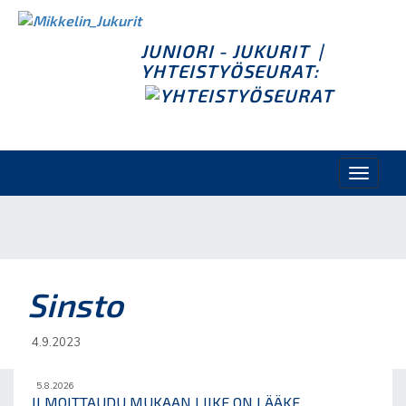
JUNIORI - JUKURIT
|
YHTEISTYÖSEURAT:
Toggle
naviga
Sinsto
4.9.2023
5.8.2026
ILMOITTAUDU MUKAAN LIIKE ON LÄÄKE