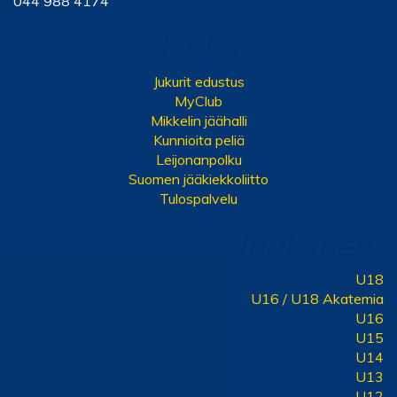
044 988 4174
Linkit
Jukurit edustus
MyClub
Mikkelin jäähalli
Kunnioita peliä
Leijonanpolku
Suomen jääkiekkoliitto
Tulospalvelu
Joukkueet
U18
U16 / U18 Akatemia
U16
U15
U14
U13
U12