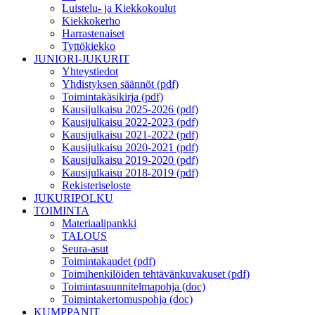
Luistelu- ja Kiekkokoulut
Kiekkokerho
Harrastenaiset
Tyttökiekko
JUNIORI-JUKURIT
Yhteystiedot
Yhdistyksen säännöt (pdf)
Toimintakäsikirja (pdf)
Kausijulkaisu 2025-2026 (pdf)
Kausijulkaisu 2022-2023 (pdf)
Kausijulkaisu 2021-2022 (pdf)
Kausijulkaisu 2020-2021 (pdf)
Kausijulkaisu 2019-2020 (pdf)
Kausijulkaisu 2018-2019 (pdf)
Rekisteriseloste
JUKURIPOLKU
TOIMINTA
Materiaalipankki
TALOUS
Seura-asut
Toimintakaudet (pdf)
Toimihenkilöiden tehtävänkuvakuset (pdf)
Toimintasuunnitelmapohja (doc)
Toimintakertomuspohja (doc)
KUMPPANIT