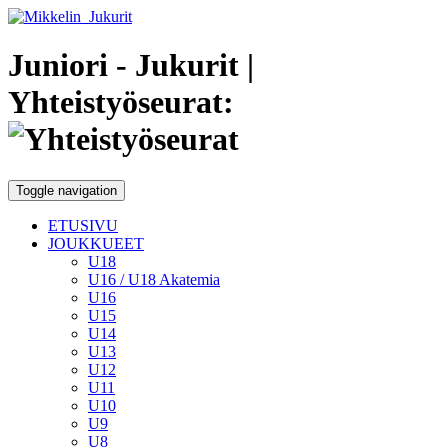
Juniori - Jukurit
|
Yhteistyöseurat:
Toggle navigation
ETUSIVU
JOUKKUEET
U18
U16 / U18 Akatemia
U16
U15
U14
U13
U12
U11
U10
U9
U8