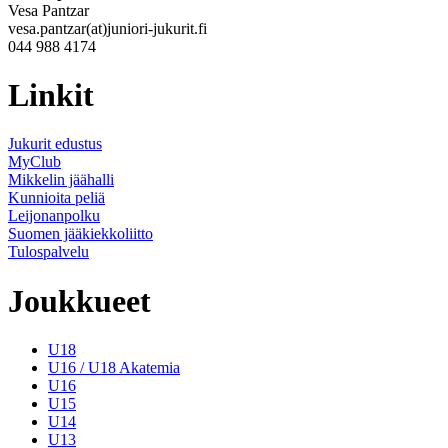
Vesa Pantzar
vesa.pantzar(at)juniori-jukurit.fi
044 988 4174
Linkit
Jukurit edustus
MyClub
Mikkelin jäähalli
Kunnioita peliä
Leijonanpolku
Suomen jääkiekkoliitto
Tulospalvelu
Joukkueet
U18
U16 / U18 Akatemia
U16
U15
U14
U13