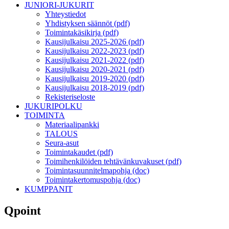
JUNIORI-JUKURIT
Yhteystiedot
Yhdistyksen säännöt (pdf)
Toimintakäsikirja (pdf)
Kausijulkaisu 2025-2026 (pdf)
Kausijulkaisu 2022-2023 (pdf)
Kausijulkaisu 2021-2022 (pdf)
Kausijulkaisu 2020-2021 (pdf)
Kausijulkaisu 2019-2020 (pdf)
Kausijulkaisu 2018-2019 (pdf)
Rekisteriseloste
JUKURIPOLKU
TOIMINTA
Materiaalipankki
TALOUS
Seura-asut
Toimintakaudet (pdf)
Toimihenkilöiden tehtävänkuvakuset (pdf)
Toimintasuunnitelmapohja (doc)
Toimintakertomuspohja (doc)
KUMPPANIT
Qpoint