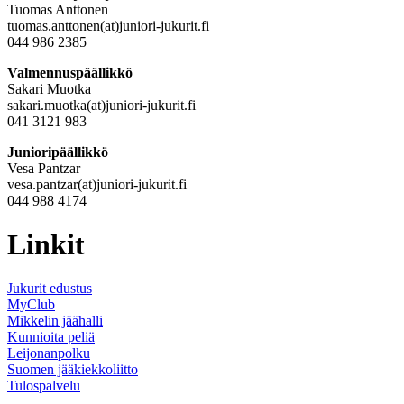
Tuomas Anttonen
tuomas.anttonen(at)juniori-jukurit.fi
044 986 2385
Valmennuspäällikkö
Sakari Muotka
sakari.muotka(at)juniori-jukurit.fi
041 3121 983
Junioripäällikkö
Vesa Pantzar
vesa.pantzar(at)juniori-jukurit.fi
044 988 4174
Linkit
Jukurit edustus
MyClub
Mikkelin jäähalli
Kunnioita peliä
Leijonanpolku
Suomen jääkiekkoliitto
Tulospalvelu