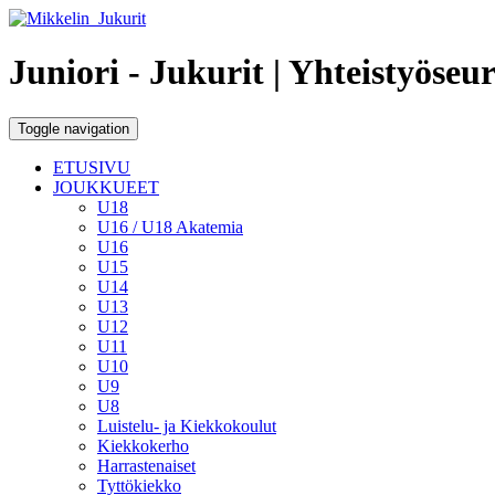
Juniori - Jukurit
| Yhteistyöseu
Toggle navigation
ETUSIVU
JOUKKUEET
U18
U16 / U18 Akatemia
U16
U15
U14
U13
U12
U11
U10
U9
U8
Luistelu- ja Kiekkokoulut
Kiekkokerho
Harrastenaiset
Tyttökiekko