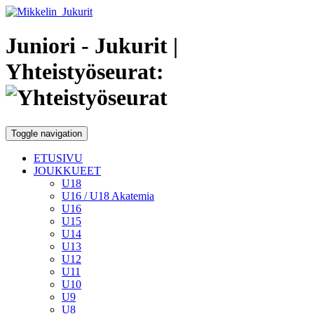
Juniori - Jukurit
|
Yhteistyöseurat:
Toggle navigation
ETUSIVU
JOUKKUEET
U18
U16 / U18 Akatemia
U16
U15
U14
U13
U12
U11
U10
U9
U8