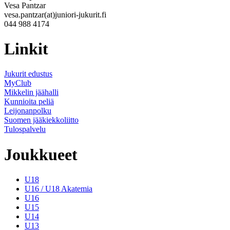
Vesa Pantzar
vesa.pantzar(at)juniori-jukurit.fi
044 988 4174
Linkit
Jukurit edustus
MyClub
Mikkelin jäähalli
Kunnioita peliä
Leijonanpolku
Suomen jääkiekkoliitto
Tulospalvelu
Joukkueet
U18
U16 / U18 Akatemia
U16
U15
U14
U13