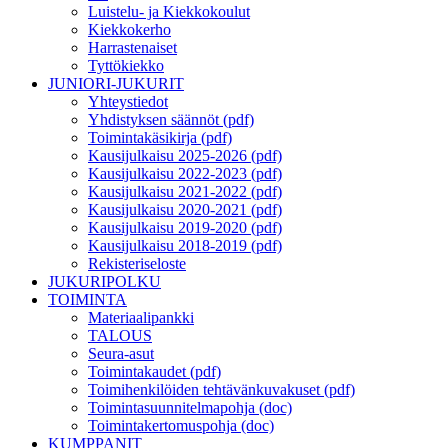
Luistelu- ja Kiekkokoulut
Kiekkokerho
Harrastenaiset
Tyttökiekko
JUNIORI-JUKURIT
Yhteystiedot
Yhdistyksen säännöt (pdf)
Toimintakäsikirja (pdf)
Kausijulkaisu 2025-2026 (pdf)
Kausijulkaisu 2022-2023 (pdf)
Kausijulkaisu 2021-2022 (pdf)
Kausijulkaisu 2020-2021 (pdf)
Kausijulkaisu 2019-2020 (pdf)
Kausijulkaisu 2018-2019 (pdf)
Rekisteriseloste
JUKURIPOLKU
TOIMINTA
Materiaalipankki
TALOUS
Seura-asut
Toimintakaudet (pdf)
Toimihenkilöiden tehtävänkuvakuset (pdf)
Toimintasuunnitelmapohja (doc)
Toimintakertomuspohja (doc)
KUMPPANIT