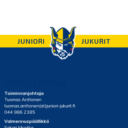
JUNIORI
JUKURIT
Yhteystiedot
Toiminnanjohtaja
Tuomas Anttonen
tuomas.anttonen(at)juniori-jukurit.fi
044 986 2385
Valmennuspäällikkö
Sakari Muotka