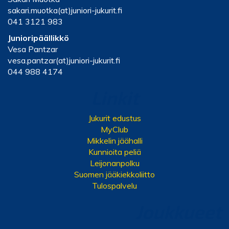
sakari.muotka(at)juniori-jukurit.fi
041 3121 983
Junioripäällikkö
Vesa Pantzar
vesa.pantzar(at)juniori-jukurit.fi
044 988 4174
Linkit
Jukurit edustus
MyClub
Mikkelin jäähalli
Kunnioita peliä
Leijonanpolku
Suomen jääkiekkoliitto
Tulospalvelu
Joukkueet