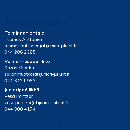
Yhteystiedot
Toiminnanjohtaja
Tuomas Anttonen
tuomas.anttonen(at)juniori-jukurit.fi
044 986 2385
Valmennuspäällikkö
Sakari Muotka
sakari.muotka(at)juniori-jukurit.fi
041 3121 983
Junioripäällikkö
Vesa Pantzar
vesa.pantzar(at)juniori-jukurit.fi
044 988 4174
Linkit