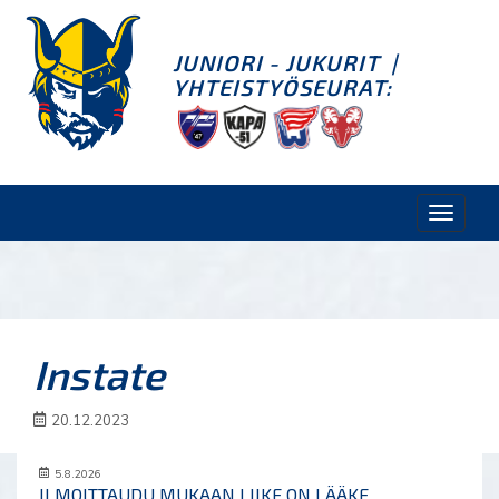
JUNIORI - JUKURIT
|
YHTEISTYÖSEURAT:
Toggle
naviga
Instate
20.12.2023
5.8.2026
ILMOITTAUDU MUKAAN LIIKE ON LÄÄKE