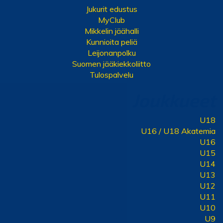
Jukurit edustus
MyClub
Mikkelin jäähalli
Kunnioita peliä
Leijonanpolku
Suomen jääkiekkoliitto
Tulospalvelu
Joukkueet
U18
U16 / U18 Akatemia
U16
U15
U14
U13
U12
U11
U10
U9