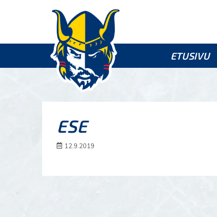
ETUSIVU
ESE
12.9.2019