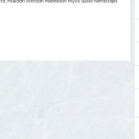
a, mukaan otetaan mielellään myös uusia harrastajia.