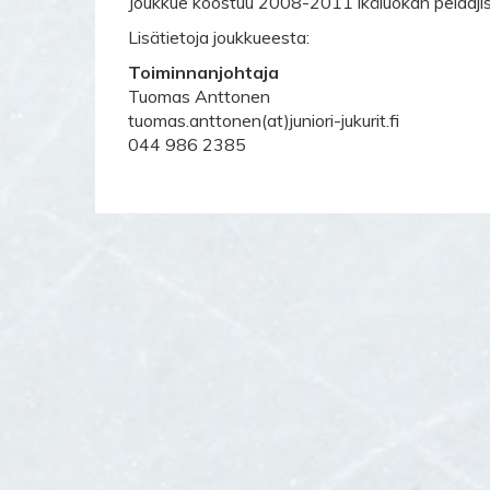
Joukkue koostuu 2008-2011 ikäluokan pelaajist
Lisätietoja joukkueesta:
Toiminnanjohtaja
Tuomas Anttonen
tuomas.anttonen(at)juniori-jukurit.fi
044 986 2385