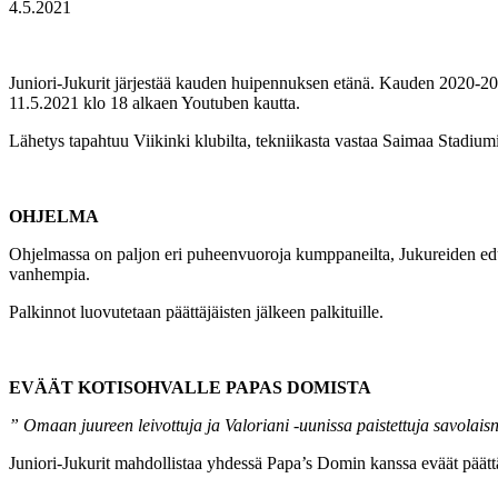
4.5.2021
Juniori-Jukurit järjestää kauden huipennuksen etänä. Kauden 2020-2021 
11.5.2021 klo 18 alkaen Youtuben kautta.
Lähetys tapahtuu Viikinki klubilta, tekniikasta vastaa Saimaa Stadiumi
OHJELMA
Ohjelmassa on paljon eri puheenvuoroja kumppaneilta, Jukureiden edus
vanhempia.
Palkinnot luovutetaan päättäjäisten jälkeen palkituille.
EVÄÄT KOTISOHVALLE PAPAS DOMISTA
”
Omaan juureen leivottuja ja Valoriani -uunissa paistettuja savolaisn
Juniori-Jukurit mahdollistaa yhdessä Papa’s Domin kanssa eväät päättäj