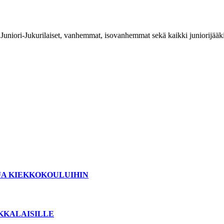
Juniori-Jukurilaiset, vanhemmat, isovanhemmat sekä kaikki juniorijääk
JA KIEKKOKOULUIHIN
OKKALAISILLE