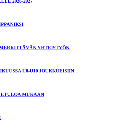
E 2026-2027
PPANIKSI
T MERKITTÄVÄN YHTEISTYÖN
KUUSSA U8-U10 JOUKKUEISIIN
ERVETULOA MUKAAN
E