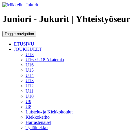
Juniori - Jukurit
| Yhteistyöseu
Toggle navigation
ETUSIVU
JOUKKUEET
U18
U16 / U18 Akatemia
U16
U15
U14
U13
U12
U11
U10
U9
U8
Luistelu- ja Kiekkokoulut
Kiekkokerho
Harrastenaiset
Tyttökiekko