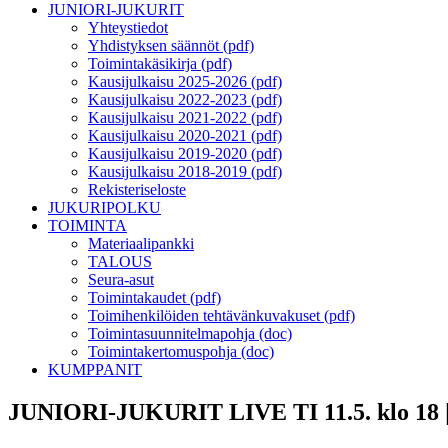
JUNIORI-JUKURIT
Yhteystiedot
Yhdistyksen säännöt (pdf)
Toimintakäsikirja (pdf)
Kausijulkaisu 2025-2026 (pdf)
Kausijulkaisu 2022-2023 (pdf)
Kausijulkaisu 2021-2022 (pdf)
Kausijulkaisu 2020-2021 (pdf)
Kausijulkaisu 2019-2020 (pdf)
Kausijulkaisu 2018-2019 (pdf)
Rekisteriseloste
JUKURIPOLKU
TOIMINTA
Materiaalipankki
TALOUS
Seura-asut
Toimintakaudet (pdf)
Toimihenkilöiden tehtävänkuvakuset (pdf)
Toimintasuunnitelmapohja (doc)
Toimintakertomuspohja (doc)
KUMPPANIT
JUNIORI-JUKURIT LIVE TI 11.5. klo 1