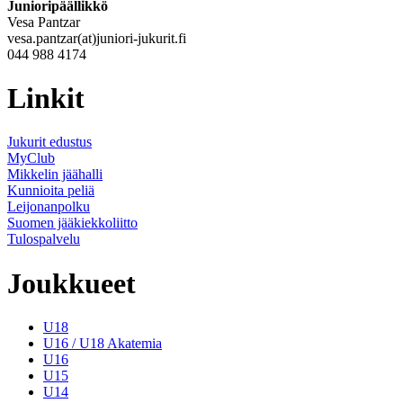
Junioripäällikkö
Vesa Pantzar
vesa.pantzar(at)juniori-jukurit.fi
044 988 4174
Linkit
Jukurit edustus
MyClub
Mikkelin jäähalli
Kunnioita peliä
Leijonanpolku
Suomen jääkiekkoliitto
Tulospalvelu
Joukkueet
U18
U16 / U18 Akatemia
U16
U15
U14