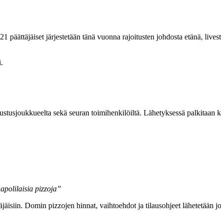
päättäjäiset järjestetään tänä vuonna rajoitusten johdosta etänä, livest
.
tusjoukkueelta sekä seuran toimihenkilöiltä. Lähetyksessä palkitaan kau
apolilaisia pizzoja”
äisiin. Domin pizzojen hinnat, vaihtoehdot ja tilausohjeet lähetetään jo