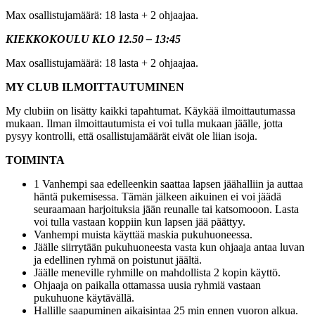
Max osallistujamäärä: 18 lasta + 2 ohjaajaa.
KIEKKOKOULU KLO 12.50 – 13:45
Max osallistujamäärä: 18 lasta + 2 ohjaajaa.
MY CLUB ILMOITTAUTUMINEN
My clubiin on lisätty kaikki tapahtumat. Käykää ilmoittautumassa
mukaan. Ilman ilmoittautumista ei voi tulla mukaan jäälle, jotta
pysyy kontrolli, että osallistujamäärät eivät ole liian isoja.
TOIMINTA
1 Vanhempi saa edelleenkin saattaa lapsen jäähalliin ja auttaa
häntä pukemisessa. Tämän jälkeen aikuinen ei voi jäädä
seuraamaan harjoituksia jään reunalle tai katsomooon. Lasta
voi tulla vastaan koppiin kun lapsen jää päättyy.
Vanhempi muista käyttää maskia pukuhuoneessa.
Jäälle siirrytään pukuhuoneesta vasta kun ohjaaja antaa luvan
ja edellinen ryhmä on poistunut jäältä.
Jäälle meneville ryhmille on mahdollista 2 kopin käyttö.
Ohjaaja on paikalla ottamassa uusia ryhmiä vastaan
pukuhuone käytävällä.
Hallille saapuminen aikaisintaa 25 min ennen vuoron alkua.