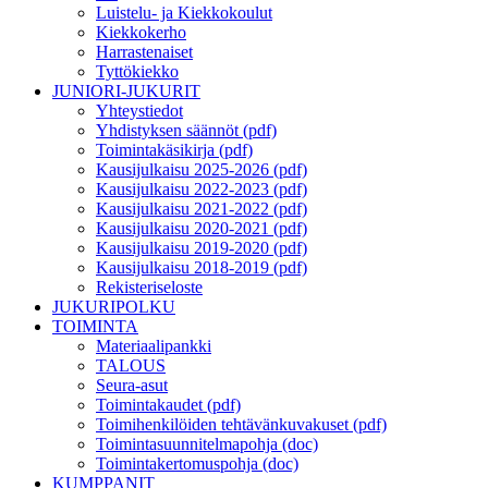
Luistelu- ja Kiekkokoulut
Kiekkokerho
Harrastenaiset
Tyttökiekko
JUNIORI-JUKURIT
Yhteystiedot
Yhdistyksen säännöt (pdf)
Toimintakäsikirja (pdf)
Kausijulkaisu 2025-2026 (pdf)
Kausijulkaisu 2022-2023 (pdf)
Kausijulkaisu 2021-2022 (pdf)
Kausijulkaisu 2020-2021 (pdf)
Kausijulkaisu 2019-2020 (pdf)
Kausijulkaisu 2018-2019 (pdf)
Rekisteriseloste
JUKURIPOLKU
TOIMINTA
Materiaalipankki
TALOUS
Seura-asut
Toimintakaudet (pdf)
Toimihenkilöiden tehtävänkuvakuset (pdf)
Toimintasuunnitelmapohja (doc)
Toimintakertomuspohja (doc)
KUMPPANIT