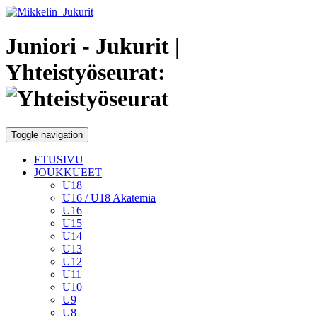
Juniori - Jukurit
|
Yhteistyöseurat:
Toggle navigation
ETUSIVU
JOUKKUEET
U18
U16 / U18 Akatemia
U16
U15
U14
U13
U12
U11
U10
U9
U8