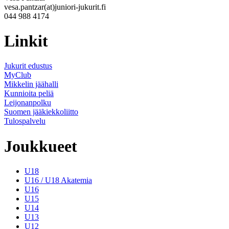
vesa.pantzar(at)juniori-jukurit.fi
044 988 4174
Linkit
Jukurit edustus
MyClub
Mikkelin jäähalli
Kunnioita peliä
Leijonanpolku
Suomen jääkiekkoliitto
Tulospalvelu
Joukkueet
U18
U16 / U18 Akatemia
U16
U15
U14
U13
U12