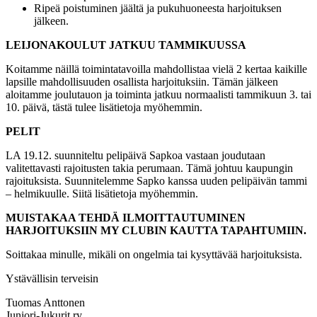
Ripeä poistuminen jäältä ja pukuhuoneesta harjoituksen
jälkeen.
LEIJONAKOULUT JATKUU TAMMIKUUSSA
Koitamme näillä toimintatavoilla mahdollistaa vielä 2 kertaa kaikille
lapsille mahdollisuuden osallista harjoituksiin. Tämän jälkeen
aloitamme joulutauon ja toiminta jatkuu normaalisti tammikuun 3. tai
10. päivä, tästä tulee lisätietoja myöhemmin.
PELIT
LA 19.12. suunniteltu pelipäivä Sapkoa vastaan joudutaan
valitettavasti rajoitusten takia perumaan. Tämä johtuu kaupungin
rajoituksista. Suunnitelemme Sapko kanssa uuden pelipäivän tammi
– helmikuulle. Siitä lisätietoja myöhemmin.
MUISTAKAA TEHDÄ ILMOITTAUTUMINEN
HARJOITUKSIIN MY CLUBIN KAUTTA TAPAHTUMIIN.
Soittakaa minulle, mikäli on ongelmia tai kysyttävää harjoituksista.
Ystävällisin terveisin
Tuomas Anttonen
Juniori-Jukurit ry